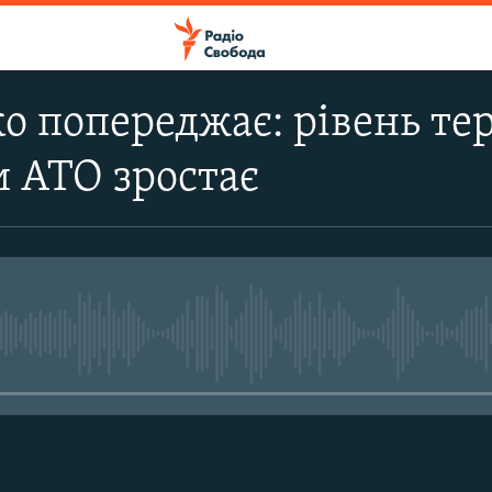
 попереджає: рівень тер
 АТО зростає
No media source currently avail