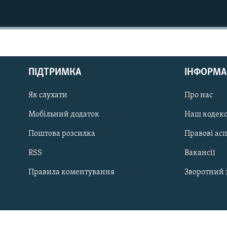
МУЛЬТИМЕДІА
ФОТО
СПЕЦПРОЄКТИ
ПОДКАСТИ
ПІДТРИМКА
ІНФОРМА
Як слухати
Про нас
Мобільний додаток
Наш кодек
КРИМ РЕАЛІЇ
Поштова розсилка
Правові ас
РУС
RSS
Вакансії
УКР
Правила коментування
Зворотний 
КТАТ
ДОЛУЧАЙСЯ!