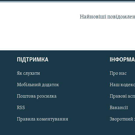
МУЛЬТИМЕДІА
ФОТО
Найновіші повідомлення
СПЕЦПРОЄКТИ
ПОДКАСТИ
ПІДТРИМКА
ІНФОРМА
КРИМ РЕАЛІЇ
Як слухати
Про нас
РУС
Мобільний додаток
Наш кодек
УКР
Поштова розсилка
Правові ас
КТАТ
RSS
Вакансії
ДОЛУЧАЙСЯ!
Правила коментування
Зворотний 