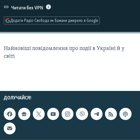
МУЛЬТИМЕДІА
Читати без VPN
ФОТО
Додати Радіо Свобода як бажане джерело в Google
СПЕЦПРОЄКТИ
ПОДКАСТИ
Найновіші повідомлення про події в Україні й у
світі
КРИМ РЕАЛІЇ
РУС
УКР
КТАТ
ДОЛУЧАЙСЯ!
ДОЛУЧАЙСЯ!