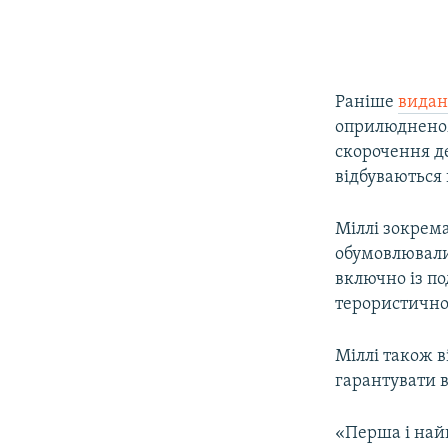
Раніше
видан
оприлюдненом
скорочення де
відбуваються 
Міллі зокрема
обумовлювали
включно із по
терористично
Міллі також в
гарантувати в
«Перша і най