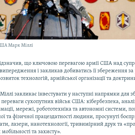
США Марк Міллі
відзначив, що ключовою перевагою армії США над суп
 випередження і закликав добиватись її збереження за
розвиток технологій, армійської організації та доктрин
 Міллі закликає інвестувати у наступні напрямки для 
 переваги сухопутних військ США: кібербезпека, анал
мації, мережі, робототехніка та автономні системи, 
ої та фізичної працездатності людини, просунуті боєп
ати, лазери, нанотехнології, тривимірний друк та «пр
 мобільності та захисту».