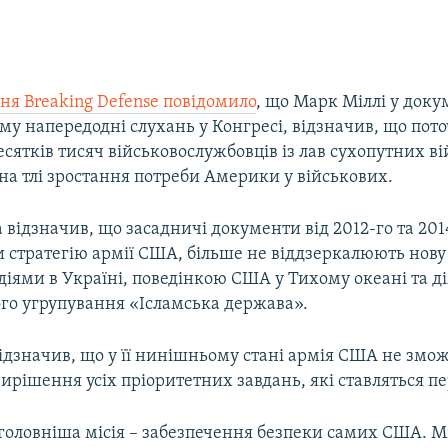
ня Breaking Defense повідомило
, що Марк Міллі у доку
у напередодні слухань у Конгресі, відзначив, що пото
сятків тисяч військовослужбовців із лав сухопутних в
на тлі зростання потреби Америки у військових.
 відзначив, що засадничі документи від 2012-го та 2014
 стратегію армії США, більше не віддзеркалюють нову 
діями в Україні, поведінкою США у Тихому океані та д
го угрупування «Ісламська держава».
ідзначив, що у її нинішньому стані армія США не змо
ирішення усіх пріоритетних завдань, які ставляться п
головніша місія – забезпечення безпеки самих США. М