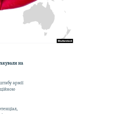
такували на
штабу армії
нційною
отенціал,