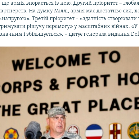
що армія впорається із нею. Другий пріоритет – глобал
партнерств. На думку Міллі, армія має достатньо сил, хо
 «напругою». Третій пріоритет – «здатність створювати 
тримувати рішучу перемогу» у масштабних війнах. «У 
значним і збільшується», – цитує генерала видання Def