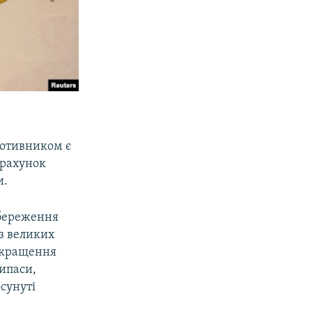
ротивником є
 рахунок
и.
збереження
із великих
покращення
рипаси,
осунуті