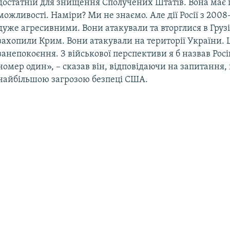
достатній для знищення Сполучених Штатів. Вона має 
можливості. Наміри? Ми не знаємо. Але дії Росії з 2008
дуже агресивними. Вони атакували та вторглися в Груз
захопили Крим. Вони атакували на території України. 
занепокоєння. З військової перспективи я б назвав Рос
номер один», – сказав він, відповідаючи на запитання,
найбільшою загрозою безпеці США.