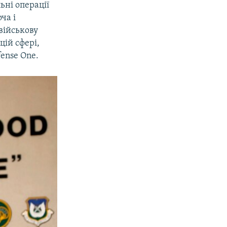
ьні операції
ча і
військову
цій сфері,
ense One.