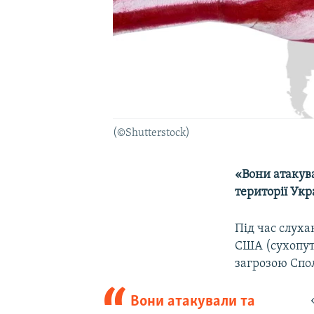
(©Shutterstock)
«Вони атакува
території Укр
Під час слуха
США (сухопут
загрозою Спо
Вони атакували та