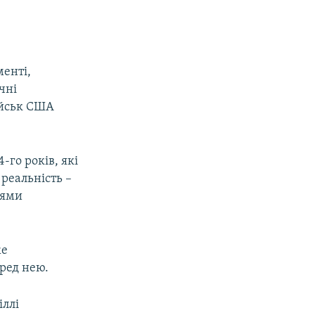
менті,
чні
ійськ США
-го років, які
реальність –
іями
же
еред нею.
іллі