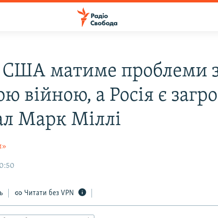
 США матиме проблеми 
ю війною, а Росія є загр
ал Марк Міллі
и»
10:50
ь
Читати без VPN