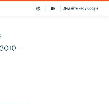
Додайте нас у Google
з
озою –