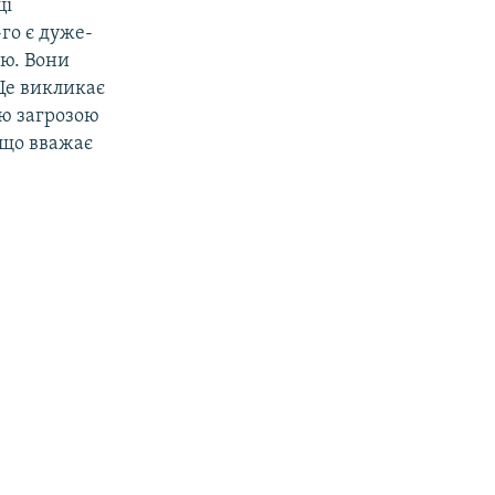
ці
-го є дуже-
ію. Вони
Це викликає
ію загрозою
 що вважає