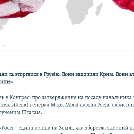
ли та вторглися в Грузію. Вони захопили Крим. Вони а
аїни»
нь у Конгресі про затвердження на посаду начальника 
них військ) генерал Марк Міллі назвав Росію екзисте
лученим Штатам.
«Росія – єдина країна на Землі, яка зберегла ядерний п