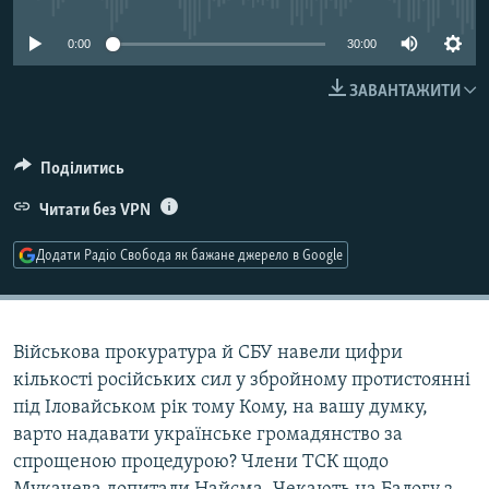
МУЛЬТИМЕДІА
0:00
30:00
ФОТО
ЗАВАНТАЖИТИ
СПЕЦПРОЄКТИ
ПОДКАСТИ
Поділитись
КРИМ РЕАЛІЇ
Читати без VPN
РУС
Додати Радіо Свобода як бажане джерело в Google
УКР
КТАТ
Військова прокуратура й СБУ навели цифри
ДОЛУЧАЙСЯ!
кількості російських сил у збройному протистоянні
під Іловайськом рік тому Кому, на вашу думку,
варто надавати українське громадянство за
спрощеною процедурою? Члени ТСК щодо