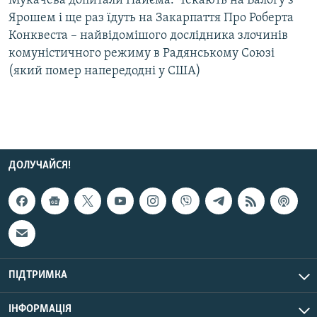
Мукачева допитали Найєма. Чекають на Балогу з
Усі сайти RFE/RL
Ярошем і ще раз їдуть на Закарпаття Про Роберта
Конквеста – найвідомішого дослідника злочинів
комуністичного режиму в Радянському Союзі
(який помер напередодні у США)
ДОЛУЧАЙСЯ!
ПІДТРИМКА
ІНФОРМАЦІЯ