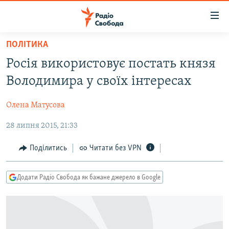
Доступність
посилання
Перейти
ПОЛІТИКА
до
РАДІО СВОБОДА – 70 РОКІВ
Росія використовує постать князя
основного
ВСЕ ЗА ДОБУ
матеріалу
Володимира у своїх інтересах
СТАТТІ
Перейти
до
Олена Матусова
ВІЙНА
ПОЛІТИКА
основної
28 липня 2015, 21:33
РОСІЙСЬКА «ФІЛЬТРАЦІЯ»
ЕКОНОМІКА
навігації
Перейти
ДОНБАС.РЕАЛІЇ
СУСПІЛЬСТВО
Поділитись
Читати без VPN
до
КРИМ.РЕАЛІЇ
КУЛЬТУРА
пошуку
Додати Радіо Свобода як бажане джерело в Google
ТИ ЯК?
СПОРТ
СХЕМИ
УКРАЇНА
ПРИАЗОВ’Я
СВІТ