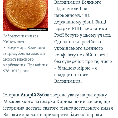
Володимира Великого
відзначили і на
церковному, і на
державному рівні. Вищі
ієрархи РПЦ і керівники
Росії беруть у цьому участь.
Зображення князя
Однак на тлі російсько-
Київського
Володимира Великого
українського воєнного
із тризубом на золотій
конфлікту не обійшлося і
монеті власного
без суперечок про те, чиєю
карбування. Правління
– більшою мірою – є
978–1015 роки
спадщина князя
Володимира.
Історик
Андрій Зубов
звертає увагу на риторику
Московського патріарха Кирила, який заявив, що
історична постать святого рівноапостольного князя
Володимира може примирити близькі народи.