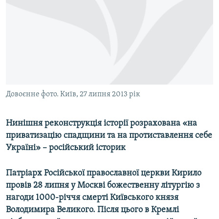
КИТАЙ.ВИКЛИКИ
МУЛЬТИМЕДІА
ФОТО
СПЕЦПРОЄКТИ
ПОДКАСТИ
Довоєнне фото. Київ, 27 липня 2013 рік
КРИМ РЕАЛІЇ
РУС
Нинішня реконструкція історії розрахована «на
приватизацію спадщини та на протиставлення себе
УКР
Україні» – російський історик
КТАТ
Патріарх Російської православної церкви Кирило
ДОЛУЧАЙСЯ!
провів 28 липня у Москві божественну літургію з
нагоди 1000-річчя смерті Київського князя
Володимира Великого. Після цього в Кремлі