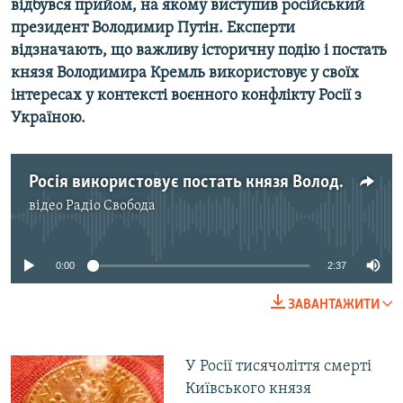
відбувся прийом, на якому виступив російський
президент Володимир Путін. Експерти
Усі сайти RFE/RL
відзначають, що важливу історичну подію і постать
князя Володимира Кремль використовує у своїх
інтересах у контексті воєнного конфлікту Росії з
Україною.
Росія використовує постать князя Володимира у своїх інтересах
відео
Радіо Свобода
No media source currently available
0:00
2:37
ЗАВАНТАЖИТИ
У Росії тисячоліття смерті
Київського князя