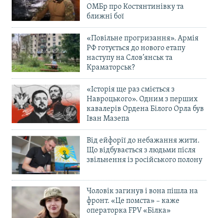
ОМБр про Костянтинівку та
ближні бої
«Повільне прогризання». Армія
РФ готується до нового етапу
наступу на Слов’янськ та
Краматорськ?
«Історія ще раз сміється з
Навроцького». Одним з перших
кавалерів Ордена Білого Орла був
Іван Мазепа
Від ейфорії до небажання жити.
Що відбувається з людьми після
звільнення із російського полону
Чоловік загинув і вона пішла на
фронт. «Це помста» – каже
операторка FPV «Білка»