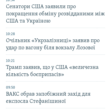
10:54
Сенатори США заявили про
покращення обміну розвідданими між
США та Україною
10:28
Очільник «Укрзалізниці» заявив про
удар по вагону біля вокзалу Лозової
10:21
Трамп заявив, що у США «величезна
кількість боєприпасів»
09:50
ВАКС обрав запобіжний захід для
експосла Стефанішиної