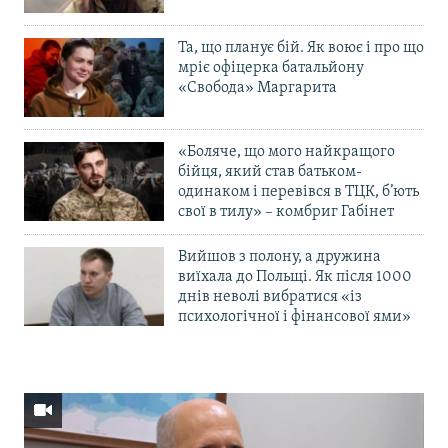
Та, що планує бій. Як воює і про що
мріє офіцерка батальйону
«Свобода» Маргарита
«Боляче, що мого найкращого
бійця, який став батьком-
одинаком і перевівся в ТЦК, б’ють
свої в тилу» – комбриг Габінет
Вийшов з полону, а дружина
виїхала до Польщі. Як після 1000
днів неволі вибратися «із
психологічної і фінансової ями»