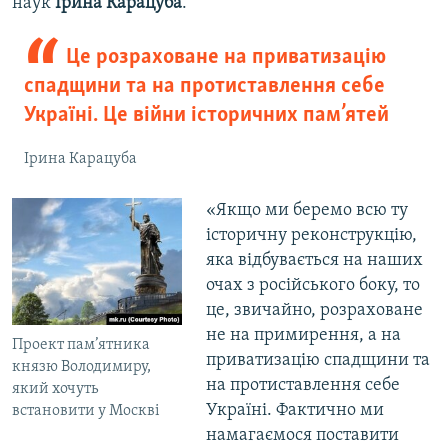
наук
Ірина Карацуба
.
Це розраховане на приватизацію
спадщини та на протиставлення себе
Україні. Це війни історичних пам’ятей
Ірина Карацуба
«Якщо ми беремо всю ту
історичну реконструкцію,
яка відбувається на наших
очах з російського боку, то
це, звичайно, розраховане
не на примирення, а на
Проект пам’ятника
приватизацію спадщини та
князю Володимиру,
на протиставлення себе
який хочуть
Україні. Фактично ми
встановити у Москві
намагаємося поставити