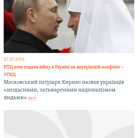
27.07.2015
РПЦ хоче подати війну в Україні як внутрішній конфлікт –
УГКЦ
Московський патріарх Кирило назвав українців
«нещасними, затьмареними націоналізмом
людьми»
далі