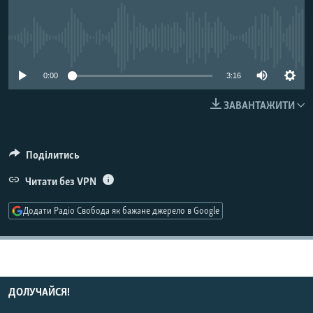
МУЛЬТИМЕДІА
ФОТО
No media source currently available
СПЕЦПРОЄКТИ
0:00
3:16
ПОДКАСТИ
ЗАВАНТАЖИТИ
КРИМ РЕАЛІЇ
РУС
Поділитись
УКР
Читати без VPN
КТАТ
Додати Радіо Свобода як бажане джерело в Google
ДОЛУЧАЙСЯ!
ДОЛУЧАЙСЯ!