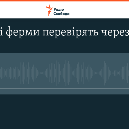
і ферми перевірять чере
No media source currently avail