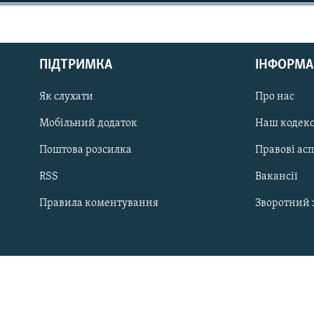
МУЛЬТИМЕДІА
ФОТО
СПЕЦПРОЄКТИ
ПІДТРИМКА
ІНФОРМА
ПОДКАСТИ
Як слухати
Про нас
Мобільний додаток
Наш кодек
Поштова розсилка
Правові ас
КРИМ РЕАЛІЇ
RSS
Вакансії
РУС
Правила коментування
Зворотний 
УКР
КТАТ
ДОЛУЧАЙСЯ!