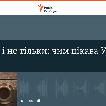
ПІДПИСАТИСЯ
 і не тільки: чим цікава 
Apple Podcasts
Підписатися
No media source currently avail
0:00