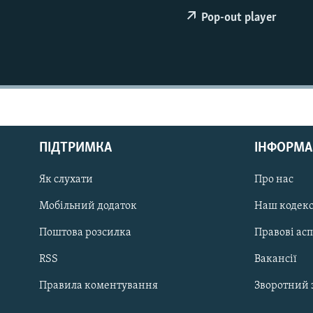
КИТАЙ.ВИКЛИКИ
Pop-out player
МУЛЬТИМЕДІА
ФОТО
СПЕЦПРОЄКТИ
ПОДКАСТИ
ПІДТРИМКА
ІНФОРМА
КРИМ РЕАЛІЇ
Як слухати
Про нас
РУС
Мобільний додаток
Наш кодек
УКР
Поштова розсилка
Правові ас
КТАТ
RSS
Вакансії
ДОЛУЧАЙСЯ!
Правила коментування
Зворотний 