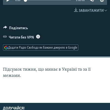
0:00
1:00:00
КИТАЙ.ВИКЛИКИ
ЗАВАНТАЖИТИ
МУЛЬТИМЕДІА
ФОТО
Поділитись
СПЕЦПРОЄКТИ
Читати без VPN
ПОДКАСТИ
Додати Радіо Свобода як бажане джерело в Google
КРИМ РЕАЛІЇ
РУС
УКР
Підсумок тижня, що минає в Україні та за її
межами.
КТАТ
ДОЛУЧАЙСЯ!
ДОЛУЧАЙСЯ!