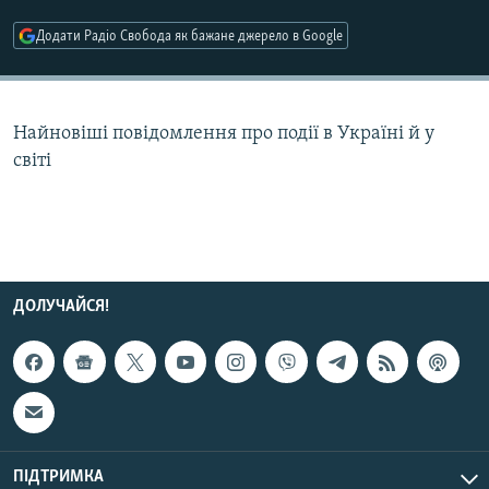
МУЛЬТИМЕДІА
Додати Радіо Свобода як бажане джерело в Google
ФОТО
СПЕЦПРОЄКТИ
Найновіші повідомлення про події в Україні й у
ПОДКАСТИ
світі
КРИМ РЕАЛІЇ
РУС
УКР
КТАТ
ДОЛУЧАЙСЯ!
ДОЛУЧАЙСЯ!
ПІДТРИМКА