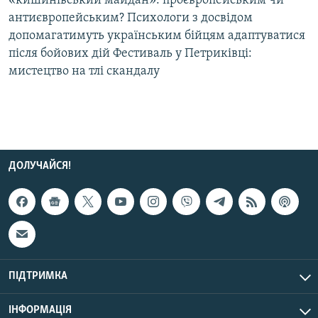
«кишинівський майдан»: проєвропейським чи
Усі сайти RFE/RL
антиєвропейським? Психологи з досвідом
допомагатимуть українським бійцям адаптуватися
після бойових дій Фестиваль у Петриківці:
мистецтво на тлі скандалу
ДОЛУЧАЙСЯ!
ПІДТРИМКА
ІНФОРМАЦІЯ