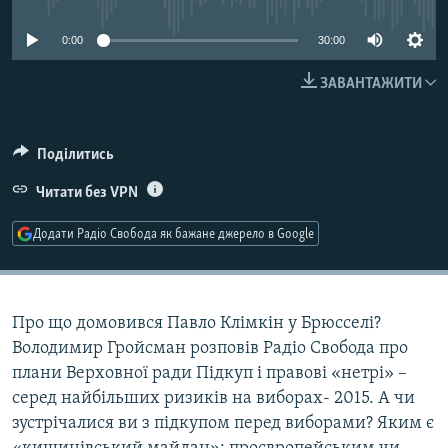
МУЛЬТИМЕДІА
0:00
30:00
ФОТО
ЗАВАНТАЖИТИ
СПЕЦПРОЄКТИ
ПОДКАСТИ
Поділитись
КРИМ РЕАЛІЇ
Читати без VPN
РУС
Додати Радіо Свобода як бажане джерело в Google
УКР
КТАТ
Про що домовився Павло Клімкін у Брюсселі?
ДОЛУЧАЙСЯ!
Володимир Гройсман розповів Радіо Свобода про
плани Верховної ради Підкуп і правові «нетрі» –
серед найбільших ризиків на виборах- 2015. А чи
зустрічалися ви з підкупом перед виборами? Яким є