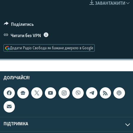
ЗАВАНТАЖИТИ
МУЛЬТИМЕДІА
ФОТО
Поділитись
СПЕЦПРОЄКТИ
Читати без VPN
ПОДКАСТИ
Додати Радіо Свобода як бажане джерело в Google
КРИМ РЕАЛІЇ
РУС
УКР
ДОЛУЧАЙСЯ!
КТАТ
ДОЛУЧАЙСЯ!
ПІДТРИМКА