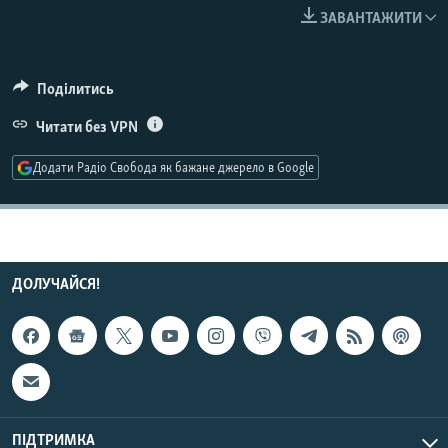
МУЛЬТИМЕДІА
ЗАВАНТАЖИТИ
ФОТО
СПЕЦПРОЄКТИ
Поділитись
ПОДКАСТИ
Читати без VPN
Додати Радіо Свобода як бажане джерело в Google
КРИМ РЕАЛІЇ
РУС
УКР
КТАТ
ДОЛУЧАЙСЯ!
ДОЛУЧАЙСЯ!
ПІДТРИМКА