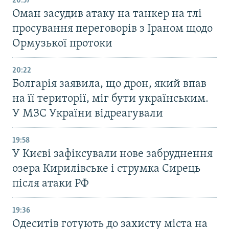
20:57
Оман засудив атаку на танкер на тлі
просування переговорів з Іраном щодо
Ормузької протоки
20:22
Болгарія заявила, що дрон, який впав
на її території, міг бути українським.
У МЗС України відреагували
19:58
У Києві зафіксували нове забруднення
озера Кирилівське і струмка Сирець
після атаки РФ
19:36
Одеситів готують до захисту міста на