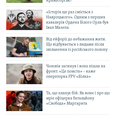
Краматорськ?
«Історія ще раз сміється з
Навроцького». Одним з перших
кавалерів Ордена Білого Орла був
Іван Мазепа
Від ейфорії до небажання жити.
Що відбувається з людьми після
звільнення із російського полону
Чоловік загинув і вона пішла на
фронт. «Це помста» – каже
операторка FPV «Білка»
Та, що планує бій. Як воює і про що
мріє офіцерка батальйону
«Свобода» Маргарита