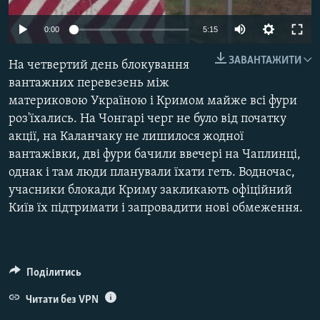
МУЛЬТИМЕДІА
0:00
5:15
ФОТО
ЗАВАНТАЖИТИ
СПЕЦПРОЄКТИ
На четвертий день блокування
вантажних перевезень між
ПОДКАСТИ
материковою Україною і Кримом майже всі фури
роз'їхались. На Чонгарі черг не було від початку
КРИМ РЕАЛІЇ
акції, на Каланчаку не лишилося жодної
РУС
вантажівки, дві фури бачили ввечері на Чаплинці,
однак і там люди планували їхати геть. Водночас,
УКР
учасники блокади Криму закликають офіційний
КТАТ
Київ їх підтримати і запровадити нові обмеження.
ДОЛУЧАЙСЯ!
Поділитись
Читати без VPN