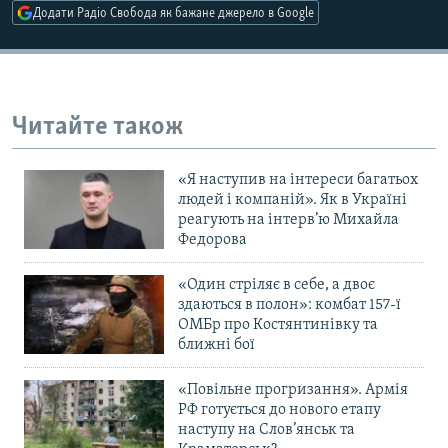
Додати Радіо Свобода як бажане джерело в Google
Усі сайти RFE/RL
Читайте також
«Я наступив на інтереси багатьох
людей і компаній». Як в Україні
реагують на інтерв’ю Михайла
Федорова
«Один стріляє в себе, а двоє
здаються в полон»: комбат 157-ї
ОМБр про Костянтинівку та
ближні бої
«Повільне прогризання». Армія
РФ готується до нового етапу
наступу на Слов’янськ та