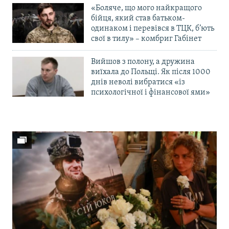
«Боляче, що мого найкращого
бійця, який став батьком-
одинаком і перевівся в ТЦК, б’ють
свої в тилу» – комбриг Габінет
Вийшов з полону, а дружина
виїхала до Польщі. Як після 1000
днів неволі вибратися «із
психологічної і фінансової ями»