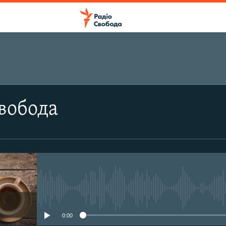
ПІДПИСАТИСЯ
вобода
Apple Podcasts
Підписатися
No media source currently avail
0:00