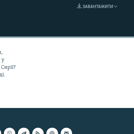
ЗАВАНТАЖИТИ
EMBED
и,
 у
Сирії?
ді.