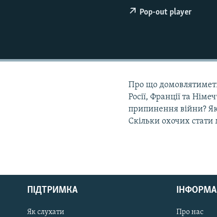
КИТАЙ.ВИКЛИКИ
Pop-out player
МУЛЬТИМЕДІА
ФОТО
СПЕЦПРОЄКТИ
ПОДКАСТИ
Про що домовлятиметь
Росії, Франції та Нім
припинення війни? Як
Скільки охочих стати 
КРИМ РЕАЛІЇ
РУС
ПІДТРИМКА
ІНФОРМА
УКР
КТАТ
Як слухати
Про нас