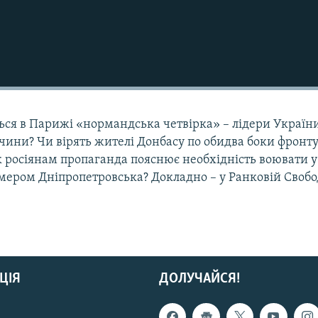
ся в Парижі «нормандська четвірка» – лідери Україн
еччини? Чи вірять жителі Донбасу по обидва боки фронту
 росіянам пропаганда пояснює необхідність воювати у 
мером Дніпропетровська? Докладно – у Ранковій Свобо
ЦІЯ
ДОЛУЧАЙСЯ!