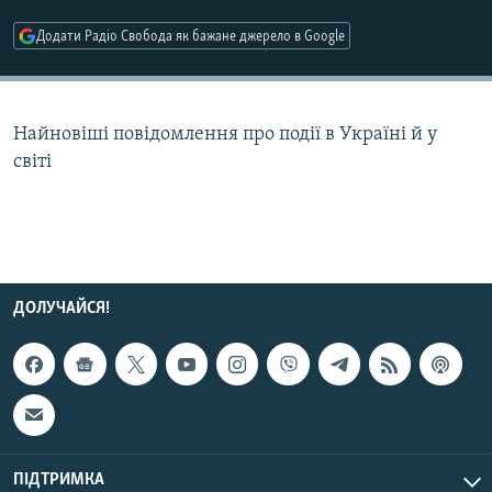
МУЛЬТИМЕДІА
Додати Радіо Свобода як бажане джерело в Google
ФОТО
СПЕЦПРОЄКТИ
Найновіші повідомлення про події в Україні й у
ПОДКАСТИ
світі
КРИМ РЕАЛІЇ
РУС
УКР
КТАТ
ДОЛУЧАЙСЯ!
ДОЛУЧАЙСЯ!
ПІДТРИМКА