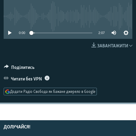
КИТАЙ.ВИКЛИКИ
МУЛЬТИМЕДІА
No media source currently available
ФОТО
0:00
2:07
СПЕЦПРОЄКТИ
ЗАВАНТАЖИТИ
ПОДКАСТИ
КРИМ РЕАЛІЇ
Поділитись
РУС
Читати без VPN
УКР
Додати Радіо Свобода як бажане джерело в Google
КТАТ
ДОЛУЧАЙСЯ!
ДОЛУЧАЙСЯ!