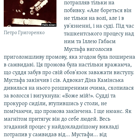
потрапляв тільки на
побивку. «Але бореться він
не тільки на волі, але і в
ув'язненні, і на суді. Під час
Петро Григоренко
ташкентського процесу над
ним та Іллею Габаєм
Мустафа виголосив
приголомшливу промову, яка згодом була поширена
в самвидаві. Ця промова була настільки вражаюча,
що суддя забув про свій обов'язок заважати виступу.
Мустафа закінчив і сів. Адвокат Діна Камінська
дивилася на нього розширеними очима, схопилася
за волосся і вигукнула: «Боже мій!». Судді та
прокурор сиділи, втупившись у столи, не
помічаючи, що промова закінчена. І ще нюанс. Як
магнітом притягує він до себе людей. Весь
згаданий процес у найдокладнішому викладі
потрапив у самвидав від... Мустафи... від