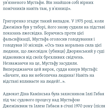
ув'язненого Мустафи. Він знайшов собі вірних
помічників навіть там, у в'язниці».
Григоренко згадує такий випадок. У 1975 році, коли
Джемілєв був у таборі, його знову судили на підставі
показань лжесвідка. Борючись проти цієї
фальсифікації, Мустафа оголосив голодування і
голодував 10 місяців. «Ось така моральна сила цієї
людини, що лжесвідок (убивця) Дворянський у суді
відмовився від своїх брехливих свідчень.
Незважаючи на це, Мустафу засудили.
Випереджаючи цей вирок, суддя кинув Мустафі:
«Бачите, яка ви небезпечна людина! Навіть на
відстані впливаєте на людей!..».
Адвокат Діна Камінська була захисником Іллі Габая
під час судового процесу над Мустафою
Джемілєвим та Іллею Габаєм в січні 1970 року (після