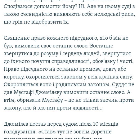
Сподіваюся допомогти йому? Ні. Але на цьому суді з
такою очевидністю виявляють себе нелюдські риси,
що гріх не відобразити їх.
Священне право кожного підсудного, хто б він не
був, вимовити своє останнє слово. Востаннє
звернутися до розуму і сердець людей, звернутися
до їхнього почуття справедливості, обов'язку і честі.
Право підсудного на останню промову, довгу або
коротку, охороняється законом у всіх країнах світу.
Охороняється воно і радянським законом. Суддя не
дав Мустафі Джемілєву вимовити останнє слово. А
втім, обривати Мустафу – це не тільки злочин проти
закону, але й злочин проти людяності...
Джемілєв постав перед судом після 10 місяців
голодування. «Став» тут не зовсім доречне