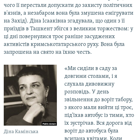
чого її перестали допускати до захисту політичних
в'язнів, а незабаром вона була змушена емігрувати
на Захід). Діна Ісааківна згадувала, що один з її
приїздів в Ташкент збігся з великим торжеством: у
ці дні повернулися троє раніше засуджених
активістів кримськотатарського руху. Вона була
запрошена на свято на їхню честь.
«Ми сиділи в саду за
довгими столами, і я
слухала дивовижну
розповідь. У день
звільнення до воріт табору,
з якого мали вийти ці троє,
під'їхав автобус із тими, хто
їх зустрічав. Вся дорога від
воріт до автобуса була
Діна Камінська
всипана квітами. Коли