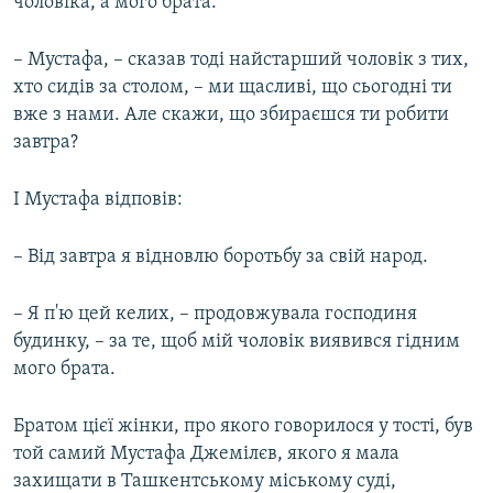
чоловіка, а мого брата.
– Мустафа, – сказав тоді найстарший чоловік з тих,
хто сидів за столом, – ми щасливі, що сьогодні ти
вже з нами. Але скажи, що збираєшся ти робити
завтра?
І Мустафа відповів:
– Від завтра я відновлю боротьбу за свій народ.
– Я п'ю цей келих, – продовжувала господиня
будинку, – за те, щоб мій чоловік виявився гідним
мого брата.
Братом цієї жінки, про якого говорилося у тості, був
той самий Мустафа Джемілєв, якого я мала
захищати в Ташкентському міському суді,