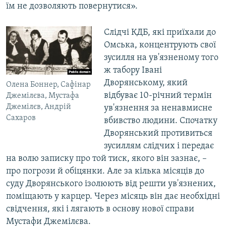
їм не дозволяють повернутися».
Слідчі КДБ, які приїхали до
Омська, концентрують свої
зусилля на ув'язненому того
ж табору Івані
Дворянському, який
Олена Боннер, Сафінар
відбуває 10-річний термін
Джемілєва, Мустафа
Джемілєв, Андрій
ув'язнення за ненавмисне
Сахаров
вбивство людини. Спочатку
Дворянський противиться
зусиллям слідчих і передає
на волю записку про той тиск, якого він зазнає, –
про погрози й обіцянки. Але за кілька місяців до
суду Дворянського ізолюють від решти ув'язнених,
поміщають у карцер. Через місяць він дає необхідні
свідчення, які і лягають в основу нової справи
Мустафи Джемілєва.