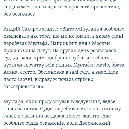
сподівалася, що їм вдасться провести процес тихо,
без розголосу.
Андрій Сахаров згадує: «Відтермінування особливо
хвилювало нас тому, що ми не знали, в якому стані
перебуває Мустафа. Наприкінці дня з Москви
приїхав Саша Лавут. На другий день розпочався
суд. До зали, крім підібраної публіки і гебістів,
пустили спочатку всіх рідних Мустафи: матір, брата
Асана, сестер. Обстановка в залі суду, а внаслідок
цього і зовні, відразу ж почала стрімко
загострюватися».
Мустафа, який продовжував голодування, ледве
стояв на ногах. Суддя перебивав його на кожному
слові, практично не давав нічого сказати. Але
особливо суддя оскаженів, коли Дворянський