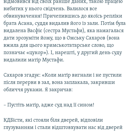
відмовився від своїх раніше даних, такою працею
вибитих у нього свідчень. Валилося все
обвинувачення! Причепившись до якоїсь репліки
брата Асана, суддя видалив його із зали. Потім була
видалена Васфіє (сестра Мустафи), яка намагалася
дати зрозуміти йому, що в Омську Сахаров (вона
вжила для цього кримськотатарське слово, що
позначає «цукор»). І, нарешті, у другий день суду
видалили матір Мустафи.
Сахаров згадує: «Коли матір вигнали і не пустили
після перерви в зал, вона заплакала, закривши
обличчя руками. Я закричав:
– Пустіть матір, адже суд над її сином!
КДБісти, які стояли біля дверей, відповіли
глузуванням і стали відштовхувати нас від дверей