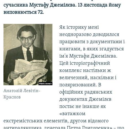
сучасника Мустафу Джемілєва. 13 листопада йому
Усі сайти RFE/RL
виповнюється 72.
Як історику мені
неодноразово доводилося
працювати з документами і
книгами, в яких згадується
ім'я Мустафи Джемілєва.
Цей історіографічний
комплекс настільки ж
величезний, наскільки і
поляризований. В
Анатолій Левітін-
офіційних радянських
Краснов
документах Джемілєв
постає не інакше як
«ватажком
екстремістських елементів, другом відомого
антирадянщика, генерала Петра Григоренка» – що,