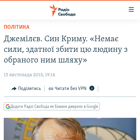
Доступність
посилання
Перейти
ПОЛІТИКА
до
РАДІО СВОБОДА – 70 РОКІВ
Джемілєв. Син Криму. «Немає
основного
ВСЕ ЗА ДОБУ
матеріалу
сили, здатної збити цю людину з
СТАТТІ
Перейти
обраного ним шляху»
до
ВІЙНА
ПОЛІТИКА
основної
13 листопада 2015, 19:14
РОСІЙСЬКА «ФІЛЬТРАЦІЯ»
ЕКОНОМІКА
навігації
Перейти
Поділитись
Читати без VPN
ДОНБАС.РЕАЛІЇ
СУСПІЛЬСТВО
до
КРИМ.РЕАЛІЇ
КУЛЬТУРА
пошуку
Додати Радіо Свобода як бажане джерело в Google
ТИ ЯК?
СПОРТ
СХЕМИ
УКРАЇНА
КИТАЙ.ВИКЛИКИ
СВІТ