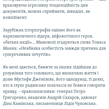
враховуючи агресивну тенденційність цих
документів, можна сприймати, швидше, як
комплімент.
Зарубіжна історіографія оцінює його як
харизматичного лідера, міфологічного героя,
«батька нації»... Мимоволі згадуються слова Томаса
Манна: «Неабияка особистість завжди причина для
суперечливих почуттів».
Як мені здається, ближче за інших підійшли до
розуміння того головного, що визначило життя і
долю Мустафи Джемілєва, його однодумці, ті деякі,
хто в глухе радянське позачасся не боявся говорити
правду, – правозахисники: генерал Петро
Григоренко, академік Андрій Сахаров, адвокат
Діна Камінська, письменниця Лідія Чуковська.