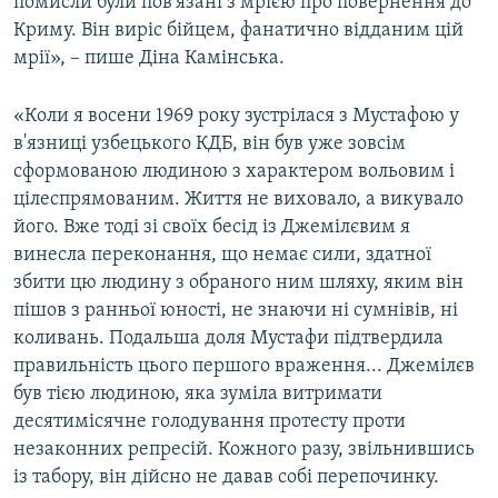
помисли були пов'язані з мрією про повернення до
Криму. Він виріс бійцем, фанатично відданим цій
мрії», – пише Діна Камінська.
«Коли я восени 1969 року зустрілася з Мустафою у
в'язниці узбецького КДБ, він був уже зовсім
сформованою людиною з характером вольовим і
цілеспрямованим. Життя не виховало, а викувало
його. Вже тоді зі своїх бесід із Джемілєвим я
винесла переконання, що немає сили, здатної
збити цю людину з обраного ним шляху, яким він
пішов з ранньої юності, не знаючи ні сумнівів, ні
коливань. Подальша доля Мустафи підтвердила
правильність цього першого враження... Джемілєв
був тією людиною, яка зуміла витримати
десятимісячне голодування протесту проти
незаконних репресій. Кожного разу, звільнившись
із табору, він дійсно не давав собі перепочинку.