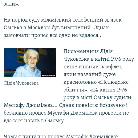
зали».
На період суду міжміський телефонний зв'язок
Омська з Москвою був вимкнений. Однак
замовчати процес все одно не вдалося...
Письменниця Лідія
Чуковська в квітні 1976 року
пише гнівний памфлет,
який названий дуже
красномовно «Нелюдське
Лідія Чуковська
обличчя»: «14 квітня 1976
року в місті Омську судили
Мустафу Джемілєва... Однак повністю беззвучно і
безлюдно процес Мустафи Джемілєва провести не
вдалося навіть в Омську.
Чому я пишу про процес Мустафи Джемілєва?