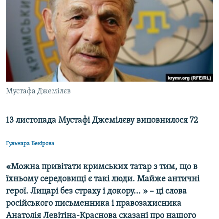
МУЛЬТИМЕДІА
ФОТО
СПЕЦПРОЄКТИ
ПОДКАСТИ
КРИМ РЕАЛІЇ
Мустафа Джемілєв
РУС
УКР
13 листопада Мустафі Джемілєву виповнилося 72
КТАТ
Гульнара Бекірова
ДОЛУЧАЙСЯ!
«Можна привітати кримських татар з тим, що в
їхньому середовищі є такі люди. Майже античні
герої. Лицарі без страху і докору... » – ці слова
російського письменника і правозахисника
Анатолія Левітіна-Краснова сказані про нашого