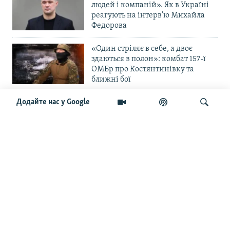
людей і компаній». Як в Україні
реагують на інтерв’ю Михайла
Федорова
«Один стріляє в себе, а двоє
здаються в полон»: комбат 157-ї
ОМБр про Костянтинівку та
ближні бої
Додайте нас у Google
«Повільне прогризання». Армія
РФ готується до нового етапу
наступу на Слов’янськ та
Краматорськ?
Шукати
«Історія ще раз сміється з
Навроцького». Одним з перших
кавалерів Ордена Білого Орла був
Іван Мазепа
Від ейфорії до небажання жити.
Що відбувається з людьми після