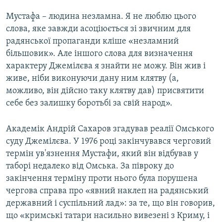
Мустафа – людина незламна. Я не люблю цього
слова, яке завжди асоціюється зі звичним для
радянської пропаганди кліше «незламний
більшовик». Але іншого слова для визначення
характеру Джемілєва я знайти не можу. Він жив і
живе, ніби виконуючи дану ним клятву (а,
можливо, він дійсно таку клятву дав) присвятити
себе без залишку боротьбі за свій народ».
Академік Андрій Сахаров згадував реалії Омського
суду Джемілєва. У 1976 році закінчувався черговий
термін ув'язнення Мустафи, який він відбував у
таборі недалеко від Омська. За півроку до
закінчення терміну проти нього була порушена
чергова справа про «явний наклеп на радянський
державний і суспільний лад»: за те, що він говорив,
що «кримські татари насильно вивезені з Криму, і