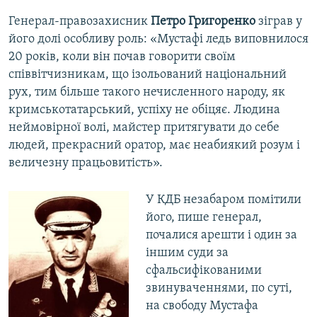
Генерал-правозахисник
Петро Григоренко
зіграв у
його долі особливу роль: «Мустафі ледь виповнилося
20 років, коли він почав говорити своїм
співвітчизникам, що ізольований національний
рух, тим більше такого нечисленного народу, як
кримськотатарський, успіху не обіцяє. Людина
неймовірної волі, майстер притягувати до себе
людей, прекрасний оратор, має неабиякий розум і
величезну працьовитість».
У КДБ незабаром помітили
його, пише генерал,
почалися арешти і один за
іншим суди за
сфальсифікованими
звинуваченнями, по суті,
на свободу Мустафа