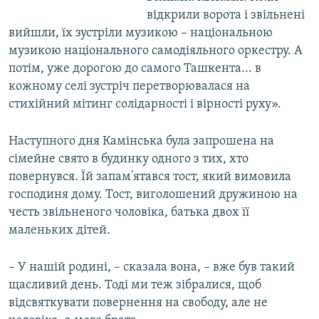
відкрили ворота і звільнені
вийшли, їх зустріли музикою – національною
музикою національного самодіяльного оркестру. А
потім, уже дорогою до самого Ташкента... в
кожному селі зустріч перетворювалася на
стихійний мітинг солідарності і вірності руху».
Наступного дня Камінська була запрошена на
сімейне свято в будинку одного з тих, хто
повернувся. Їй запам'ятався тост, який вимовила
господиня дому. Тост, виголошений дружиною на
честь звільненого чоловіка, батька двох її
маленьких дітей.
– У нашій родині, – сказала вона, – вже був такий
щасливий день. Тоді ми теж зібралися, щоб
відсвяткувати повернення на свободу, але не