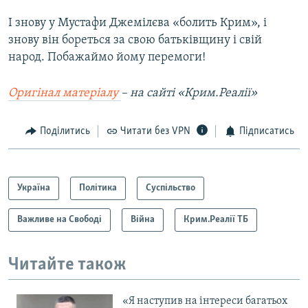
І знову у Мустафи Джемілєва «болить Крим», і
знову він бореться за свою батьківщину і свій
народ. Побажаймо йому перемоги!
Оригінал матеріалу
–​ на сайті «Крим.Реалії»
Поділитись
Читати без VPN
Підписатись
Україна
Політика
Суспільство
Важливе на Свободі
Війна
Крим.Реалії ТБ
Читайте також
«Я наступив на інтереси багатьох