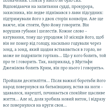
позначення: стояти у нього не було сил.
Відповідаючи на запитання судді, прокурора,
захисника, він ледве піднімався з лави підсудних:
підтримували його з двох сторін конвоїри. Але ще
важче, ніж стояти, було йому говорити. Він
ворушив губами і шелестів. Кожне слово –
катування, тому що упродовж 10 місяців його, щоб
він не помер від голоду, насильно годували через
зонд, а зонд, який щодня вставляється в горло, не
може не подряпати гортань... Що у кого болить, той
про те і говорить. Так, наприклад, у Мустафи
Джемілєва болить Крим, він про нього і говорить».
Пройшли десятиліття... Після важкої боротьби його
народ повернувся на батьківщину, встав на ноги –
здавалося, нарешті, починається спокійне щасливе
життя... Але ні, доля зробила новий виток, і відразу
все повернулося на круги своя...