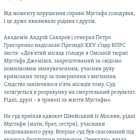
Від моменту порушення справи Мустафа голодував,
і це дуже хвилювало рідних і друзів.
Академік Андрій Сахаров і генерал Петро
Григоренко надіслали Президії XXV з'їзду КПРС
листа: «Дев'ятий місяць голодує в Омській тюрмі
Мустафа Джемілєв, заарештований за свідомо
помилковим звинуваченням, учасник руху
кримських татар за повернення з вигнання.
Слідство закінчилося п'ять місяців тому. Суд
затягується в розрахунку на смертельний результат.
Рідні, друзі – в тривозі за життя Мустафи».
На суд приїхав адвокат Швейський із Москви, рідні
Мустафи (мати, брат, сестри), учасники
національного руху. Вперше суд був скасований під
якимось безглуздим приводом. Очевидно, влада