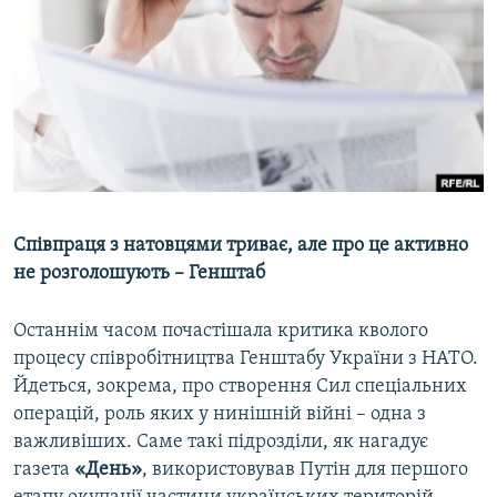
МУЛЬТИМЕДІА
ФОТО
СПЕЦПРОЄКТИ
ПОДКАСТИ
КРИМ РЕАЛІЇ
РУС
Співпраця з натовцями триває, але про це активно
УКР
не розголошують – Генштаб
КТАТ
Останнім часом почастішала критика кволого
процесу співробітництва Генштабу України з НАТО.
ДОЛУЧАЙСЯ!
Йдеться, зокрема, про створення Сил спеціальних
операцій, роль яких у нинішній війні – одна з
важливіших. Саме такі підрозділи, як нагадує
газета
«День»
, використовував Путін для першого