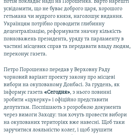
потім покладає надії на Порошенка. Варто нарешті
усвідомити, що не буває доброго царя, хорошого
гетьмана чи мудрого князя, наголошує видання.
Українцям потрібно проводити глибинну
децентралізацію, реформувати значну кількість
повноважень президента, уряду та парламенту в
частині місцевих справ та передавати владу людям,
переконує газета.
Петро Порошенко передав у Верховну Раду
чорновий варіант проекту закону про місцеві
вибори на окупованому Донбасі. За грудень, як
інформує газета
«Сегодня»
, з нього повинні
зробити «цукерку» і офіційно представити
депутатам. Поспішають з розробкою документа
через вимоги Заходу: там хочуть провести вибори
на окупованих територіях вже навесні. Щоб таки
заручитися лояльністю колег, і щоб зрушити