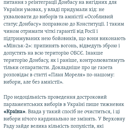
питання з реінтеграції Донбасу на вигідних для
України умовах, у владі придумали хід: не
ухвалювати до виборів та амністії «Особливий
статус Донбасу» поправкою до Конституції. І таким
чином отримати чіткі гарантії від Росії і
підтримуваних нею бойовиків, що вони виконають
«Мінськ-2»: припинять вогонь, відведуть зброю і
допустять на всю територію ОБСЄ. Інакше
територію Донбасу, як і раніше, контролюватимуть
тільки сепаратисти. Докладніше про це газета
розповідає в статті «План Мореля» по-нашому:
вибори, але без амністії».
Про недоцільність проведення достроковий
парламентських виборів в Україні пише тижневик
«Країна»
. Влада у такий спосіб не очиститься, і ці
вибори нічого кардинально не змінять. У Верховну
Раду зайде велика кількість популістів, які