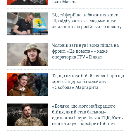
Іван Мазепа
Від ейфорії до небажання жити.
Що відбувається з людьми після
звільнення із російського полону
Чоловік загинув і вона пішла на
фронт. «Це помста» – каже
операторка FPV «Білка»
Та, що планує бій. Як воює і про що
мріє офіцерка батальйону
«Свобода» Маргарита
«Боляче, що мого найкращого
бійця, який став батьком-
одинаком і перевівся в ТЦК, б’ють
свої в тилу» – комбриг Габінет