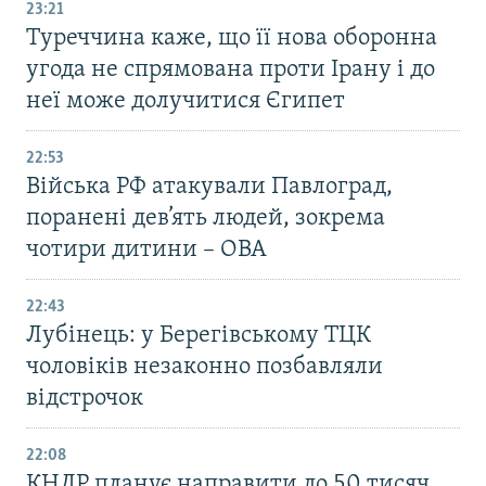
23:21
Туреччина каже, що її нова оборонна
угода не спрямована проти Ірану і до
неї може долучитися Єгипет
22:53
Війська РФ атакували Павлоград,
поранені дев’ять людей, зокрема
чотири дитини – ОВА
22:43
Лубінець: у Берегівському ТЦК
чоловіків незаконно позбавляли
відстрочок
22:08
КНДР планує направити до 50 тисяч