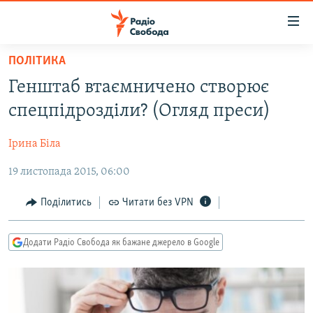
Доступність
посилання
Перейти
ПОЛІТИКА
до
РАДІО СВОБОДА – 70 РОКІВ
Генштаб втаємничено створює
основного
ВСЕ ЗА ДОБУ
матеріалу
спецпідрозділи? (Огляд преси)
СТАТТІ
Перейти
до
Ірина Біла
ВІЙНА
ПОЛІТИКА
основної
19 листопада 2015, 06:00
РОСІЙСЬКА «ФІЛЬТРАЦІЯ»
ЕКОНОМІКА
навігації
Перейти
ДОНБАС.РЕАЛІЇ
СУСПІЛЬСТВО
Поділитись
Читати без VPN
до
КРИМ.РЕАЛІЇ
КУЛЬТУРА
пошуку
Додати Радіо Свобода як бажане джерело в Google
ТИ ЯК?
СПОРТ
СХЕМИ
УКРАЇНА
КИТАЙ.ВИКЛИКИ
СВІТ