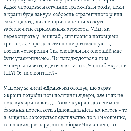
етапу окупації частини українських територій.
Усі сайти RFE/RL
Адже упродовж наступних трьох-п’яти років, поки
в країні буде вакуум озброєнь стратегічного рівня,
саме підрозділи спецпризначення можуть
забезпечити стримування агресора. Утім, як
переконують у Генштабі, співпраця з натовцями
триває, але про це активно не розголошують,
позаяк «створення Сил спеціальних операцій має
бути утаємничено». Чи погоджуються з цим
експерти газети, йдеться в статті «Генштаб України
і НАТО: чи є контакт?»
У цьому ж числі
«День»
наголошує, що зараз
Україні потрібні нові політичні лідери, але ніяк не
нові кумири та вожді. Адже в українців є чимале
бажання перекласти відповідальність на когось – то
в Ющенка закохується суспільство, то в Тимошенко,
то на хвилі розчарування обирає Януковича, то