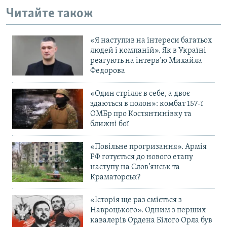
Читайте також
«Я наступив на інтереси багатьох
людей і компаній». Як в Україні
реагують на інтерв’ю Михайла
Федорова
«Один стріляє в себе, а двоє
здаються в полон»: комбат 157-ї
ОМБр про Костянтинівку та
ближні бої
«Повільне прогризання». Армія
РФ готується до нового етапу
наступу на Слов’янськ та
Краматорськ?
«Історія ще раз сміється з
Навроцького». Одним з перших
кавалерів Ордена Білого Орла був