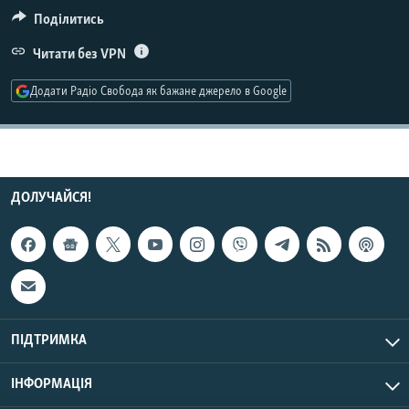
КИТАЙ.ВИКЛИКИ
Поділитись
МУЛЬТИМЕДІА
Читати без VPN
ФОТО
Додати Радіо Свобода як бажане джерело в Google
СПЕЦПРОЄКТИ
ПОДКАСТИ
КРИМ РЕАЛІЇ
ДОЛУЧАЙСЯ!
РУС
УКР
КТАТ
ДОЛУЧАЙСЯ!
ПІДТРИМКА
ІНФОРМАЦІЯ