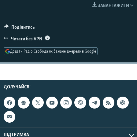
КИТАЙ.ВИКЛИКИ
ЗАВАНТАЖИТИ
МУЛЬТИМЕДІА
ФОТО
Поділитись
СПЕЦПРОЄКТИ
Читати без VPN
ПОДКАСТИ
Додати Радіо Свобода як бажане джерело в Google
КРИМ РЕАЛІЇ
РУС
УКР
ДОЛУЧАЙСЯ!
КТАТ
ДОЛУЧАЙСЯ!
ПІДТРИМКА