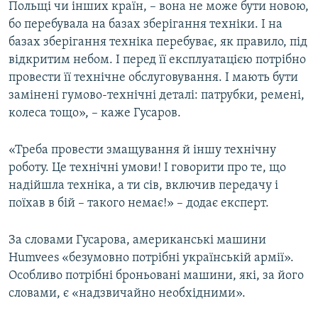
Польщі чи інших країн, – вона не може бути новою,
бо перебувала на базах зберігання техніки. І на
базах зберігання техніка перебуває, як правило, під
відкритим небом. І перед її експлуатацією потрібно
провести її технічне обслуговування. І мають бути
замінені гумово-технічні деталі: патрубки, ремені,
колеса тощо», – каже Гусаров.
«Треба провести змащування й іншу технічну
роботу. Це технічні умови! І говорити про те, що
надійшла техніка, а ти сів, включив передачу і
поїхав в бій – такого немає!» – додає експерт.
За словами Гусарова, американські машини
Humvees «безумовно потрібні українській армії».
Особливо потрібні броньовані машини, які, за його
словами, є «надзвичайно необхідними».