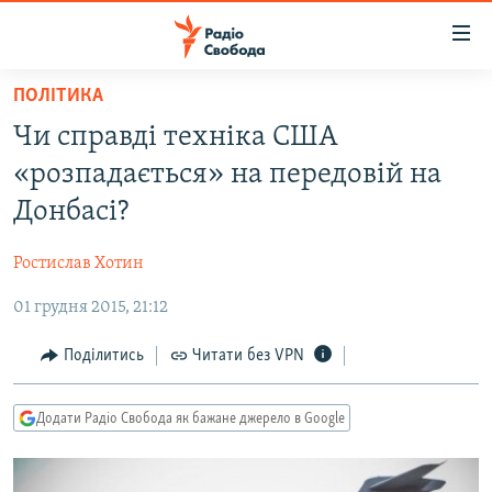
Доступність
посилання
Перейти
ПОЛІТИКА
до
РАДІО СВОБОДА – 70 РОКІВ
Чи справді техніка США
основного
ВСЕ ЗА ДОБУ
матеріалу
«розпадається» на передовій на
СТАТТІ
Перейти
Донбасі?
до
ВІЙНА
ПОЛІТИКА
основної
Ростислав Хотин
РОСІЙСЬКА «ФІЛЬТРАЦІЯ»
ЕКОНОМІКА
навігації
Перейти
01 грудня 2015, 21:12
ДОНБАС.РЕАЛІЇ
СУСПІЛЬСТВО
до
КРИМ.РЕАЛІЇ
КУЛЬТУРА
Поділитись
Читати без VPN
пошуку
ТИ ЯК?
СПОРТ
Додати Радіо Свобода як бажане джерело в Google
СХЕМИ
УКРАЇНА
КИТАЙ.ВИКЛИКИ
СВІТ