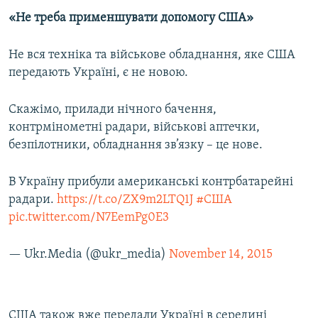
«Не треба применшувати допомогу США»
Не вся техніка та військове обладнання, яке США
передають Україні, є не новою.
Скажімо, прилади нічного бачення,
контрмінометні радари, військові аптечки,
безпілотники, обладнання зв’язку – це нове.
В Україну прибули американські контрбатарейні
радари.
https://t.co/ZX9m2LTQ1J
#США
pic.twitter.com/N7EemPg0E3
— Ukr.Media (@ukr_media)
November 14, 2015
США також вже передали Україні в середині