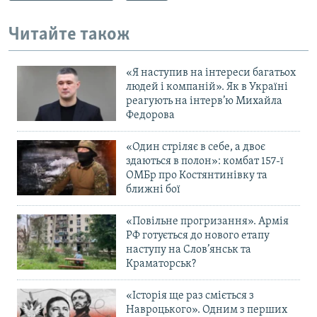
Читайте також
«Я наступив на інтереси багатьох
людей і компаній». Як в Україні
реагують на інтерв’ю Михайла
Федорова
«Один стріляє в себе, а двоє
здаються в полон»: комбат 157-ї
ОМБр про Костянтинівку та
ближні бої
«Повільне прогризання». Армія
РФ готується до нового етапу
наступу на Слов’янськ та
Краматорськ?
«Історія ще раз сміється з
Навроцького». Одним з перших