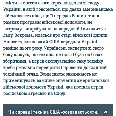
вмістила статтю свого кореспондента зі сходу
Усі сайти RFE/RL
України, в якій говориться, що деяка американська
військова техніка, що її передав Вашингтон в
рамках програми військової допомоги, не
витримує випробувань на передовій і виходить з
ладу. Зокрема, йдеться про старі військові джипи
Humvees, сотню який США передали Україні
раніше цього року. Українські експерти зі свого
боку кажуть, що техніка не нова і була на базах
зберігання, а перед експлуатацією таку техніку
треба ретельно перевірити і провести докладний
технічний огляд. Вони також закликають не
применшувати важливе значення американської
військової допомоги Україні, яка постала перед
російською агресією на Сході.
Чи справді техніка США «розпадається» на передовій на Донбасі?