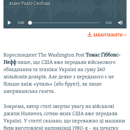
відео
Радіо Свобода
No media source currently available
0:00
4:21
ЗАВАНТАЖИТИ
Кореспондент The Washington Post
Томас Ґіббонс-
Нефф
пише, що США вже передали військового
обладнання та техніки Україні на суму 260
мільйонів доларів. Але деяке з переданого є не
більше аніж «утиль» (або брухт), як пише
американська газета.
Зокрема, автор статі звертає увагу на військові
джипи Humvees, сотню яких США вже передали
Україні. У статті сказано, що переважно ці машини
були виготовлені наприкінці 1980-х – на початку