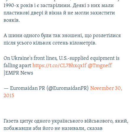
1990-х років і є застарілими. Деякі з них мали
пластикові двері й вікна й не могли захистити
вояків.
А шини одного були так зношені, що розлетілися
після усього кількох сотень кілометрів.
On Ukraine's front lines, U.S.-supplied equipment is
falling apart
https://t.co/CL7BhxqxIf
@Tmgneff
|EMPR News
— Euromaidan PR (@EuromaidanPR)
November 30,
2015
Газета цитує одного українського військового, який,
побажавши аби його не називали, сказав