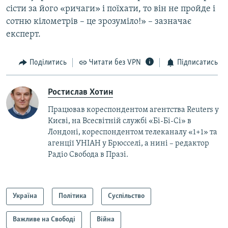
сісти за його «ричаги» і поїхати, то він не пройде і
сотню кілометрів – це зрозуміло!» – зазначає
експерт.
Поділитись
Читати без VPN
Підписатись
Ростислав Хотин
Працював кореспондентом агентства Reuters у
Києві, на Всесвітній службі «Бі-Бі-Сі» в
Лондоні, кореспондентом телеканалу «1+1» та
агенції УНІАН у Брюсселі, а нині – редактор
Радіо Свобода в Празі.
Україна
Політика
Суспільство
Важливе на Свободі
Війна