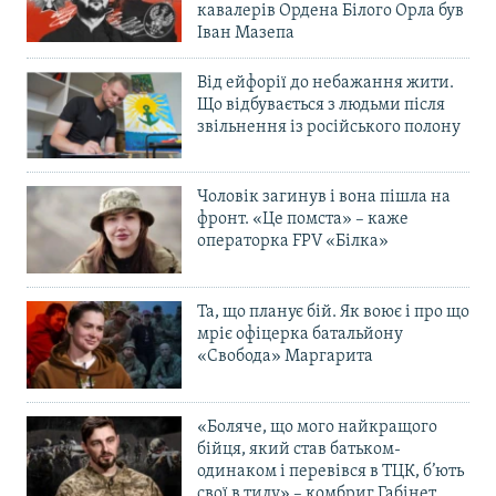
кавалерів Ордена Білого Орла був
Іван Мазепа
Від ейфорії до небажання жити.
Що відбувається з людьми після
звільнення із російського полону
Чоловік загинув і вона пішла на
фронт. «Це помста» – каже
операторка FPV «Білка»
Та, що планує бій. Як воює і про що
мріє офіцерка батальйону
«Свобода» Маргарита
«Боляче, що мого найкращого
бійця, який став батьком-
одинаком і перевівся в ТЦК, б’ють
свої в тилу» – комбриг Габінет