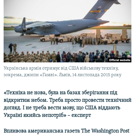
МУЛЬТИМЕДІА
ФОТО
СПЕЦПРОЄКТИ
ПОДКАСТИ
КРИМ РЕАЛІЇ
РУС
Українська армія отримує від США військову техніку,
УКР
зокрема, джипи «Гамві». Львів, 14 листопада 2015 року
КТАТ
«Техніка не нова, була на базах зберігання під
ДОЛУЧАЙСЯ!
відкритим небом. Треба просто провести технічний
догляд. І не треба вести мову, що США віддають
Україні якийсь непотріб» – експерт
Впливова американська газета
The
Washington
Post