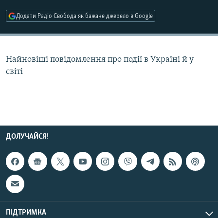
КИТАЙ.ВИКЛИКИ
Додати Радіо Свобода як бажане джерело в Google
МУЛЬТИМЕДІА
ФОТО
Найновіші повідомлення про події в Україні й у
СПЕЦПРОЄКТИ
світі
ПОДКАСТИ
КРИМ РЕАЛІЇ
РУС
УКР
ДОЛУЧАЙСЯ!
КТАТ
ДОЛУЧАЙСЯ!
ПІДТРИМКА