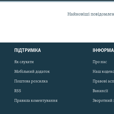
МУЛЬТИМЕДІА
ФОТО
Найновіші повідомлення
СПЕЦПРОЄКТИ
ПОДКАСТИ
ПІДТРИМКА
ІНФОРМА
КРИМ РЕАЛІЇ
Як слухати
Про нас
РУС
Мобільний додаток
Наш кодек
УКР
Поштова розсилка
Правові ас
КТАТ
RSS
Вакансії
ДОЛУЧАЙСЯ!
Правила коментування
Зворотний 