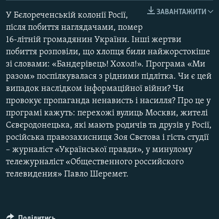
МУЛЬТИМЕДІА
ЗАВАНТАЖИТИ
У Бєлореченській колонії Росії,
ФОТО
після побиття наглядачами, помер
16-літній громадянин України. Інші жертви
СПЕЦПРОЄКТИ
побиття розповіли, що хлопця били найжорстокіше
ПОДКАСТИ
зі словами: «Бандерівець! Хохол!». Програма «Ми
разом» поспілкувалася з рідними підлітка. Чи є цей
випадок наслідком інформаційної війни? Чи
КРИМ РЕАЛІЇ
провокує пропаганда ненависть і насилля? Про це у
РУС
програмі кажуть: перехожі вулиць Москви, жителі
УКР
Сєвєродонецька, які мають родичів та друзів у Росії,
КТАТ
російська правозахисниця Зоя Свєтова і гість студії
– журналіст «Української правди», у минулому
тележурналіст «Общественного российского
ДОЛУЧАЙСЯ!
телевидения» Павло Шеремет.
Поділитись