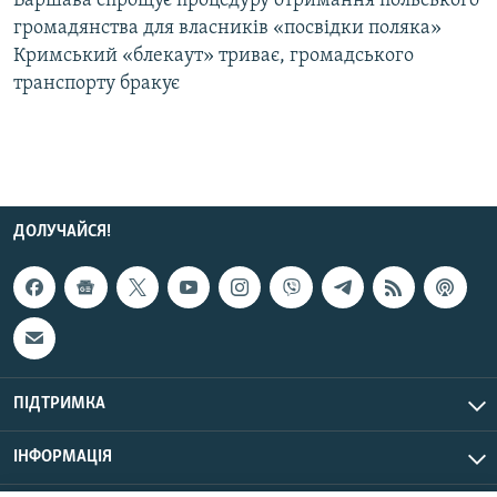
Варшава спрощує процедуру отримання польського
громадянства для власників «посвідки поляка»
Кримський «блекаут» триває, громадського
Усі сайти RFE/RL
транспорту бракує
ДОЛУЧАЙСЯ!
ПІДТРИМКА
ІНФОРМАЦІЯ