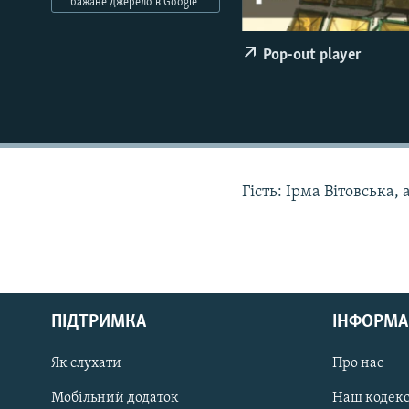
МУЛЬТИМЕДІА
бажане джерело в Google
ФОТО
Pop-out player
СПЕЦПРОЄКТИ
ПОДКАСТИ
Гість: Ірма Вітовська, 
КРИМ РЕАЛІЇ
РУС
ПІДТРИМКА
ІНФОРМА
УКР
КТАТ
Як слухати
Про нас
Мобільний додаток
Наш кодек
ДОЛУЧАЙСЯ!