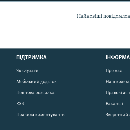
КИТАЙ.ВИКЛИКИ
МУЛЬТИМЕДІА
Найновіші повідомлення
ФОТО
СПЕЦПРОЄКТИ
ПОДКАСТИ
ПІДТРИМКА
ІНФОРМА
КРИМ РЕАЛІЇ
Як слухати
Про нас
РУС
Мобільний додаток
Наш кодек
УКР
Поштова розсилка
Правові ас
КТАТ
RSS
Вакансії
ДОЛУЧАЙСЯ!
Правила коментування
Зворотний 