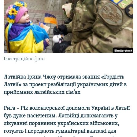
КИТАЙ.ВИКЛИКИ
МУЛЬТИМЕДІА
ФОТО
СПЕЦПРОЄКТИ
ПОДКАСТИ
Ілюстраційне фото
КРИМ РЕАЛІЇ
РУС
Латвійка Ірина Чжоу отримала звання «Гордість
Латвії» за проект реабілітації українських дітей в
УКР
прийомних латвійських сім’ях
КТАТ
Рига – Рік волонтерської допомоги Україні в Латвії
ДОЛУЧАЙСЯ!
був дуже насиченим. Латвійці допомагають у
лікуванні поранених українських військових,
готують і передають гуманітарні вантажі для