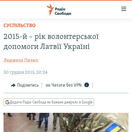
Доступність
посилання
Перейти
СУСПІЛЬСТВО
до
РАДІО СВОБОДА – 70 РОКІВ
2015-й – рік волонтерської
основного
ВСЕ ЗА ДОБУ
матеріалу
допомоги Латвії Україні
СТАТТІ
Перейти
до
Людмила Пилип
ВІЙНА
ПОЛІТИКА
основної
30 грудня 2015, 20:24
РОСІЙСЬКА «ФІЛЬТРАЦІЯ»
ЕКОНОМІКА
навігації
Перейти
ДОНБАС.РЕАЛІЇ
СУСПІЛЬСТВО
Поділитись
Читати без VPN
до
КРИМ.РЕАЛІЇ
КУЛЬТУРА
пошуку
Додати Радіо Свобода як бажане джерело в Google
ТИ ЯК?
СПОРТ
СХЕМИ
УКРАЇНА
ПРИАЗОВ’Я
СВІТ