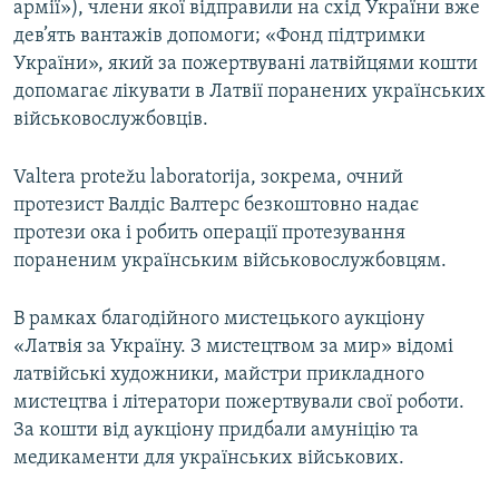
армії»), члени якої відправили на схід України вже
дев’ять вантажів допомоги; «Фонд підтримки
України», який за пожертвувані латвійцями кошти
допомагає лікувати в Латвії поранених українських
військовослужбовців.
Valtera protežu laboratorija, зокрема, очний
протезист Валдіс Валтерс безкоштовно надає
протези ока і робить операції протезування
пораненим українським військовослужбовцям.
В рамках благодійного мистецького аукціону
«Латвія за Україну. З мистецтвом за мир» відомі
латвійські художники, майстри прикладного
мистецтва і літератори пожертвували свої роботи.
За кошти від аукціону придбали амуніцію та
медикаменти для українських військових.