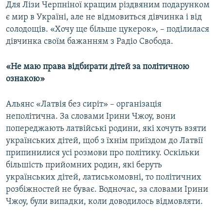
Для Лізи Черпніної кращим різдвяним подарунком
є мир в Україні, але не відмовиться дівчинка і від
солодощів. «Хочу ще більше цукерок», – поділилася
дівчинка своїм бажанням з Радіо Свобода.
«Не маю права відбирати дітей за політичною
ознакою»
Альянс «Латвія без сиріт» – організація
неполітична. За словами Ірини Чжоу, вони
попереджають латвійські родини, які хочуть взяти
українських дітей, щоб з їхнім приїздом до Латвії
припинилися усі розмови про політику. Оскільки
більшість прийомних родин, які беруть
українських дітей, латиськомовні, то політичних
розбіжностей не буває. Водночас, за словами Ірини
Чжоу, були випадки, коли доводилось відмовляти.