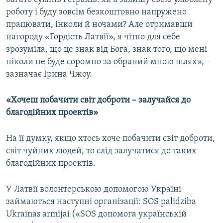
роботу і буду зовсім безкоштовно напружено
працювати, інколи й ночами? Але отримавши
нагороду «Гордість Латвії», я чітко для себе
зрозуміла, що це знак від Бога, знак того, що мені
ніколи не буде соромно за обраний мною шлях», –
зазначає Ірина Чжоу.
«Хочеш побачити світ доброти – залучайся до
благодійних проектів»
На її думку, якщо хтось хоче побачити світ доброти,
світ чуйних людей, то слід залучатися до таких
благодійних проектів.
У Латвії волонтерською допомогою Україні
займаються наступні організації: SOS palidziba
Ukrainas armijai («SOS допомога українській