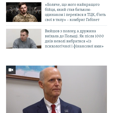
«Боляче, що мого найкращого
бійця, який став батьком-
одинаком і перевівся в ТЦК, б’ють
свої в тилу» – комбриг Габінет
Вийшов з полону, а дружина
виїхала до Польщі. Як після 1000
днів неволі вибратися «із
психологічної і фінансової ями»