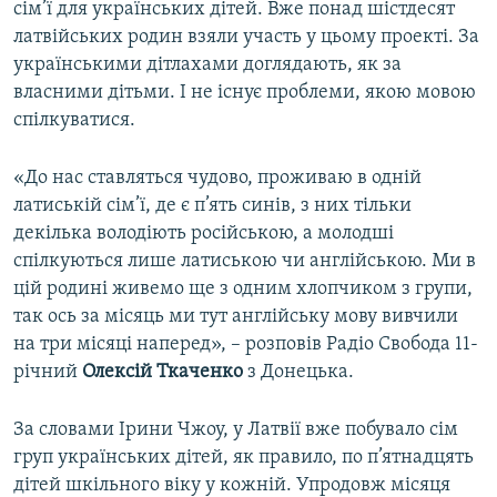
сім’ї для українських дітей. Вже понад шістдесят
латвійських родин взяли участь у цьому проекті. За
українськими дітлахами доглядають, як за
власними дітьми. І не існує проблеми, якою мовою
спілкуватися.
«До нас ставляться чудово, проживаю в одній
латиській сім’ї, де є п’ять синів, з них тільки
декілька володіють російською, а молодші
спілкуються лише латиською чи англійською. Ми в
цій родині живемо ще з одним хлопчиком з групи,
так ось за місяць ми тут англійську мову вивчили
на три місяці наперед», – розповів Радіо Свобода 11-
річний
Олексій Ткаченко
з Донецька.
За словами Ірини Чжоу, у Латвії вже побувало сім
груп українських дітей, як правило, по п’ятнадцять
дітей шкільного віку у кожній. Упродовж місяця