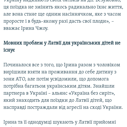
Україну надихають своїх батьків на дії. Безумовно,
ця поїздка не змінить якось радикально їхнє життя,
але вона стане ще одним насіннячком, яке з часом
проросте і в будь-якому разі дасть свої плоди»,
–
вважає Ірина Чжоу.
Мовних проблем у Латвії для українських дітей не
існує
Починалося все з того, що Ірина разом з чоловіком
вирішили взяти на проживання до себе дитину з
зони АТО, але потім усвідомили, що допомога
потрібна багатьом українським дітям. Знайшли
партнера в Україні – альянс «Україна без сиріт»,
який знаходить для поїздки до Латвії дітей, що
насправді постраждали від агресії на сході України.
Ірина та її однодумці шукають у Латвії прийомні