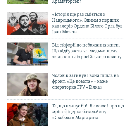
Краматорськ?
«Історія ще раз сміється з
Навроцького». Одним з перших
кавалерів Ордена Білого Орла був
Іван Мазепа
Від ейфорії до небажання жити.
Що відбувається з людьми після
звільнення із російського полону
Чоловік загинув і вона пішла на
фронт. «Це помста» – каже
операторка FPV «Білка»
Та, що планує бій. Як воює і про що
мріє офіцерка батальйону
«Свобода» Маргарита