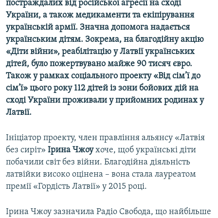
постраждалих від російської агресії на сході
України, а також медикаменти та екіпірування
Усі сайти RFE/RL
українській армії. Значна допомога надається
українським дітям. Зокрема, на благодійну акцію
«Діти війни», реабілітацію у Латвії українських
дітей, було пожертвувано майже 90 тисяч євро.
Також у рамках соціального проекту «Від сім’ї до
сім’ї» цього року 112 дітей із зони бойових дій на
сході України проживали у прийомних родинах у
Латвії.
Ініціатор проекту, член правління альянсу «Латвія
без сиріт»
Ірина Чжоу
хоче, щоб українські діти
побачили світ без війни. Благодійна діяльність
латвійки високо оцінена – вона стала лауреатом
премії «Гордість Латвії» у 2015 році.
Ірина Чжоу зазначила Радіо Свобода, що найбільше