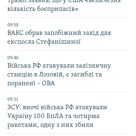
Трамп заявив, що у США «величезна
кількість боєприпасів»
09:50
ВАКС обрав запобіжний захід для
експосла Стефанішиної
09:46
Війська РФ атакували залізничну
станцію в Лозовій, є загиблі та
поранені – ОВА
09:31
ЗСУ: вночі війська РФ атакували
Україну 100 БпЛА та чотирма
ракетами, одну з них збили