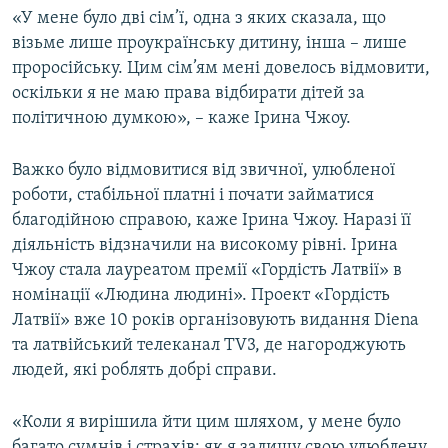
«У мене було дві сім’ї, одна з яких сказала, що
візьме лише проукраїнську дитину, інша – лише
проросійську. Цим сім’ям мені довелось відмовити,
оскільки я не маю права відбирати дітей за
політичною думкою», – каже Ірина Чжоу.
Важко було відмовитися від звичної, улюбленої
роботи, стабільної платні і почати займатися
благодійною справою, каже Ірина Чжоу. Наразі її
діяльність відзначили на високому рівні. Ірина
Чжоу стала лауреатом премії «Гордість Латвії» в
номінації «Людина людині». Проект «Гордість
Латвії» вже 10 років організовують видання Diena
та латвійський телеканал TV3, де нагороджують
людей, які роблять добрі справи.
«Коли я вирішила йти цим шляхом, у мене було
багато сумнів і страхів: як я залишу свою улюблену