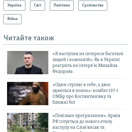
Україна
Світ
Політика
Суспільство
Війна
Читайте також
«Я наступив на інтереси багатьох
людей і компаній». Як в Україні
реагують на інтерв’ю Михайла
Федорова
«Один стріляє в себе, а двоє
здаються в полон»: комбат 157-ї
ОМБр про Костянтинівку та
ближні бої
«Повільне прогризання». Армія
РФ готується до нового етапу
наступу на Слов’янськ та