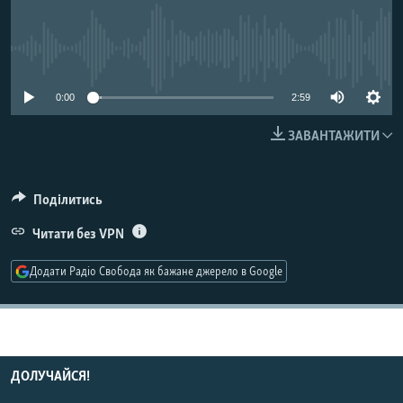
МУЛЬТИМЕДІА
ФОТО
No media source currently available
СПЕЦПРОЄКТИ
0:00
2:59
ПОДКАСТИ
ЗАВАНТАЖИТИ
КРИМ РЕАЛІЇ
РУС
Поділитись
УКР
Читати без VPN
КТАТ
Додати Радіо Свобода як бажане джерело в Google
ДОЛУЧАЙСЯ!
ДОЛУЧАЙСЯ!