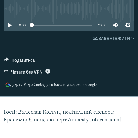
МУЛЬТИМЕДІА
No media source currently available
ФОТО
0:00
20:00
СПЕЦПРОЄКТИ
ПОДКАСТИ
ЗАВАНТАЖИТИ
КРИМ РЕАЛІЇ
Поділитись
РУС
Читати без VPN
УКР
КТАТ
Додати Радіо Свобода як бажане джерело в Google
ДОЛУЧАЙСЯ!
Гості: В’ячеслав Ковтун, політичний експерт;
Красимір Янков, експерт Amnesty International