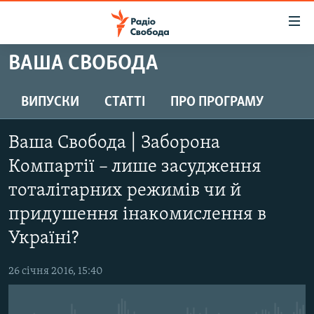
Доступність
посилання
Перейти
ВАША СВОБОДА
до
РАДІО СВОБОДА – 70 РОКІВ
основного
ВСЕ ЗА ДОБУ
ВИПУСКИ
СТАТТІ
ПРО ПРОГРАМУ
матеріалу
СТАТТІ
Перейти
Ваша Свобода | Заборона
до
ВІЙНА
ПОЛІТИКА
основної
Компартії – лише засудження
РОСІЙСЬКА «ФІЛЬТРАЦІЯ»
ЕКОНОМІКА
навігації
тоталітарних режимів чи й
Перейти
ДОНБАС.РЕАЛІЇ
СУСПІЛЬСТВО
придушення інакомислення в
до
КРИМ.РЕАЛІЇ
КУЛЬТУРА
пошуку
Україні?
ТИ ЯК?
СПОРТ
26 січня 2016, 15:40
СХЕМИ
УКРАЇНА
КИТАЙ.ВИКЛИКИ
СВІТ