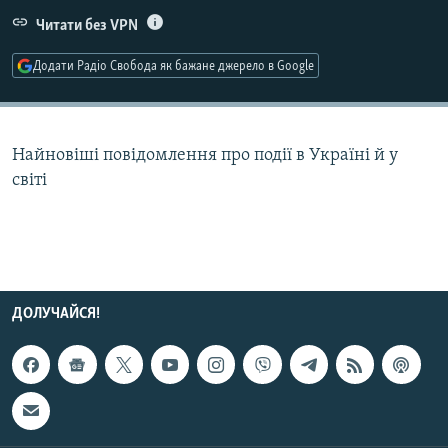
МУЛЬТИМЕДІА
Читати без VPN
ФОТО
Додати Радіо Свобода як бажане джерело в Google
СПЕЦПРОЄКТИ
ПОДКАСТИ
Найновіші повідомлення про події в Україні й у
світі
КРИМ РЕАЛІЇ
РУС
УКР
КТАТ
ДОЛУЧАЙСЯ!
ДОЛУЧАЙСЯ!