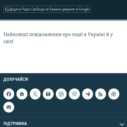
МУЛЬТИМЕДІА
Додати Радіо Свобода як бажане джерело в Google
ФОТО
СПЕЦПРОЄКТИ
Найновіші повідомлення про події в Україні й у
ПОДКАСТИ
світі
КРИМ РЕАЛІЇ
РУС
УКР
КТАТ
ДОЛУЧАЙСЯ!
ДОЛУЧАЙСЯ!
ПІДТРИМКА