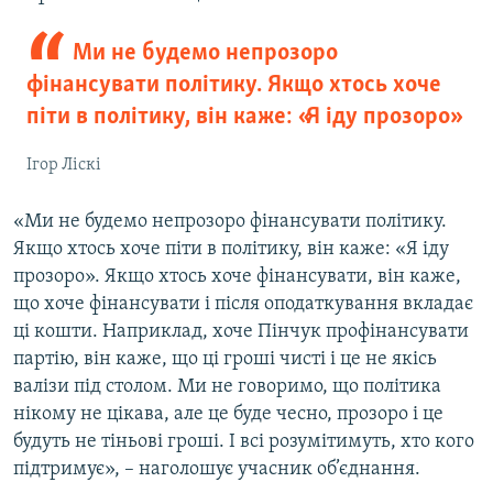
Ми не будемо непрозоро
фінансувати політику. Якщо хтось хоче
піти в політику, він каже: «Я іду прозоро»
Ігор Ліскі
«Ми не будемо непрозоро фінансувати політику.
Якщо хтось хоче піти в політику, він каже: «Я іду
прозоро». Якщо хтось хоче фінансувати, він каже,
що хоче фінансувати і після оподаткування вкладає
ці кошти. Наприклад, хоче Пінчук профінансувати
партію, він каже, що ці гроші чисті і це не якісь
валізи під столом. Ми не говоримо, що політика
нікому не цікава, але це буде чесно, прозоро і це
будуть не тіньові гроші. І всі розумітимуть, хто кого
підтримує», – наголошує учасник об’єднання.