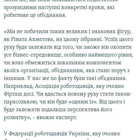
зрозумілими наступні конкретні кроки, які
робитиме це об’єднання.
«Ми не побачили таких великих і знакових фігур,
як Ріната Ахметова, на цьому зібранні. Успіх цього
руху буде залежати від того, чи зможе він охопити
усе бізнес-середовище, особливо найвищого рівня,
чи воно обмежиться локальним компонентом
якоїсь організації, об’єднанням, яка стане поруч з
іншими. У нас же по факту були такі об’єднання.
Наприклад, Асоціація роботодавців, яку очолює
Фірташ досі. Чи вдасться новому руху стати такою
парасолькою, чи він буде «одним із». Від цього і
буде залежати подальша перспектива його
розвитку», – вважає експерт.
У Федерації роботодавців України, яку очолює