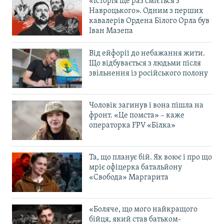
«Історія ще раз сміється з
Навроцького». Одним з перших
кавалерів Ордена Білого Орла був
Іван Мазепа
Від ейфорії до небажання жити.
Що відбувається з людьми після
звільнення із російського полону
Чоловік загинув і вона пішла на
фронт. «Це помста» – каже
операторка FPV «Білка»
Та, що планує бій. Як воює і про що
мріє офіцерка батальйону
«Свобода» Маргарита
«Боляче, що мого найкращого
бійця, який став батьком-