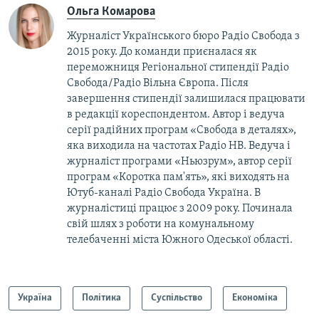
Ольга Комарова
Журналіст Українського бюро Радіо Свобода з
2015 року. До команди приєналася як
переможниця Регіональної стипендії Радіо
Свобода/Радіо Вільна Європа. Після
завершення стипендії залишилася працювати
в редакції кореспондентом. Автор і ведуча
серії радійних програм «Свобода в деталях»,
яка виходила на частотах Радіо НВ. Ведуча і
журналіст програми «Ньюзрум», автор серії
програм «Коротка пам'ять», які виходять на
Ютуб-каналі Радіо Свобода Україна. В
журналістиці працює з 2009 року. Починала
свій шлях з роботи на комунальному
телебаченні міста Южного Одеської області.
Україна
Політика
Суспільство
Економіка