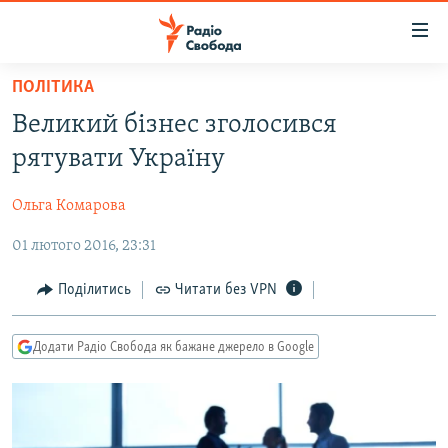
Доступність
посилання
Перейти
ПОЛІТИКА
до
РАДІО СВОБОДА – 70 РОКІВ
Великий бізнес зголосився
основного
ВСЕ ЗА ДОБУ
матеріалу
рятувати Україну
СТАТТІ
Перейти
до
Ольга Комарова
ВІЙНА
ПОЛІТИКА
основної
01 лютого 2016, 23:31
РОСІЙСЬКА «ФІЛЬТРАЦІЯ»
ЕКОНОМІКА
навігації
Перейти
ДОНБАС.РЕАЛІЇ
СУСПІЛЬСТВО
Поділитись
Читати без VPN
до
КРИМ.РЕАЛІЇ
КУЛЬТУРА
пошуку
Додати Радіо Свобода як бажане джерело в Google
ТИ ЯК?
СПОРТ
СХЕМИ
УКРАЇНА
КИТАЙ.ВИКЛИКИ
СВІТ