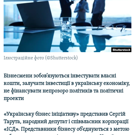
МУЛЬТИМЕДІА
ФОТО
СПЕЦПРОЄКТИ
ПОДКАСТИ
КРИМ РЕАЛІЇ
Ілюстраційне фото (©Shutterstock)
РУС
УКР
Бізнесмени зобов’язуються інвестувати власні
кошти, залучати інвестиції в українську економіку,
КТАТ
не фінансувати непрозоро політиків та політичні
проекти
ДОЛУЧАЙСЯ!
«Українську бізнес ініціативу» представив Сергій
Тарута, народний депутат і співвласник корпорації
«ІСД». Представники бізнесу об’єднуються з метою