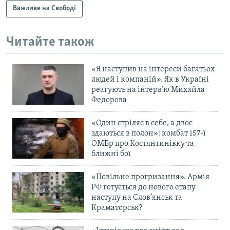
Важливе на Свободі
Читайте також
«Я наступив на інтереси багатьох
людей і компаній». Як в Україні
реагують на інтерв’ю Михайла
Федорова
«Один стріляє в себе, а двоє
здаються в полон»: комбат 157-ї
ОМБр про Костянтинівку та
ближні бої
«Повільне прогризання». Армія
РФ готується до нового етапу
наступу на Слов’янськ та
Краматорськ?