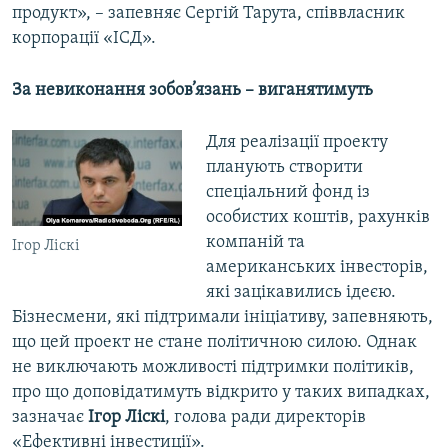
продукт», – запевняє Сергій Тарута, співвласник
корпорації «ІСД».
За невиконання зобов’язань – виганятимуть
Для реалізації проекту
планують створити
спеціальний фонд із
особистих коштів, рахунків
компаній та
Ігор Ліскі
американських інвесторів,
які зацікавились ідеєю.
Бізнесмени, які підтримали ініціативу, запевняють,
що цей проект не стане політичною силою. Однак
не виключають можливості підтримки політиків,
про що доповідатимуть відкрито у таких випадках,
зазначає
Ігор Ліскі
, голова ради директорів
«Ефективні інвестиції»­­­­­­.