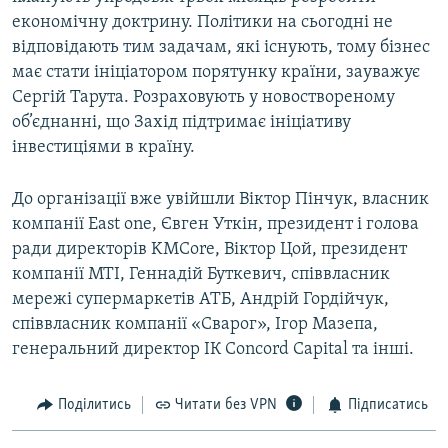
економічну доктрину. Політики на сьогодні не
відповідають тим задачам, які існують, тому бізнес
має стати ініціатором порятунку країни, зауважує
Сергій Тарута. Розраховують у новоствореному
об’єднанні, що Захід підтримає ініціативу
інвестиціями в країну.
До організації вже увійшли Віктор Пінчук, власник
компанії East one, Євген Уткін, президент і голова
ради директорів KMCore, Віктор Цой, президент
компанії МТІ, Геннадій Буткевич, співвласник
мережі супермаркетів АТБ, Андрій Гордійчук,
співвласник компанії «Сварог», Ігор Мазепа,
генеральний директор ІК Concord Capital та інші.
Поділитись
Читати без VPN
Підписатись