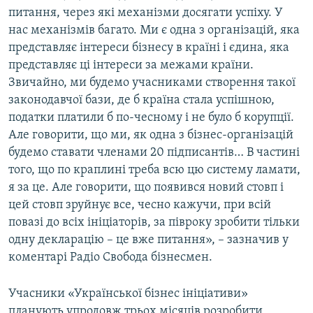
питання, через які механізми досягати успіху. У
нас механізмів багато. Ми є одна з організацій, яка
представляє інтереси бізнесу в країні і єдина, яка
представляє ці інтереси за межами країни.
Звичайно, ми будемо учасниками створення такої
законодавчої бази, де б країна стала успішною,
податки платили б по-чесному і не було б корупції.
Але говорити, що ми, як одна з бізнес-організацій
будемо ставати членами 20 підписантів… В частині
того, що по краплині треба всю цю систему ламати,
я за це. Але говорити, що появився новий стовп і
цей стовп зруйнує все, чесно кажучи, при всій
повазі до всіх ініціаторів, за півроку зробити тільки
одну декларацію – це вже питання», – зазначив у
коментарі Радіо Свобода бізнесмен.
Учасники «Української бізнес ініціативи»
планують упродовж трьох місяців розробити