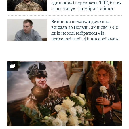
одинаком і перевівся в ТЦК, б’ють
свої в тилу» – комбриг Габінет
Вийшов з полону, а дружина
виїхала до Польщі. Як після 1000
днів неволі вибратися «із
психологічної і фінансової ями»