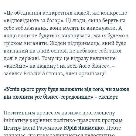
«Це об’єднання конкретних людей, які конкретно
«відповідають за базар». Ці люди, якщо беруть на
себе зобов’язання, вони мусять їх виконувати. А
якщо вони не будуть їх виконувати, ми їх будемо з
тріском виганяти. Жоден підприємець, який буде
вигнаний на такій основі, не побажає собі такої
долі в державі. Тому що це відразу величезне
«клеймо» на людину і на весь його бізнес», –
заявляє Віталій Антонов, член організації.
«Успіх цього руху буде залежати від того, чи зможе
він охопити усе бізнес-середовище» – експерт
Позитивним процесом називає проголошену
ініціативу керівник політико-правових програм
Центру імені Разумкова
Юрій Якименко
. Проте
зазначає, що поки залишаються недостатньо