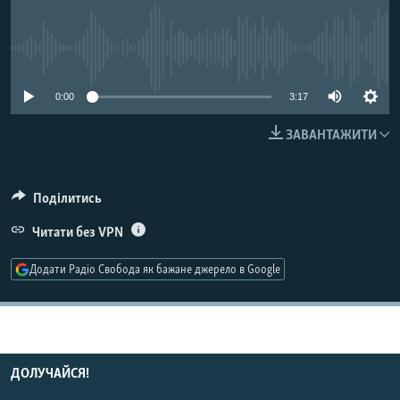
МУЛЬТИМЕДІА
ФОТО
No media source currently available
СПЕЦПРОЄКТИ
0:00
3:17
ПОДКАСТИ
ЗАВАНТАЖИТИ
КРИМ РЕАЛІЇ
РУС
Поділитись
УКР
Читати без VPN
КТАТ
Додати Радіо Свобода як бажане джерело в Google
ДОЛУЧАЙСЯ!
ДОЛУЧАЙСЯ!