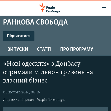
Доступність
посилання
Перейти
РАНКОВА СВОБОДА
до
РАДІО СВОБОДА – 70 РОКІВ
основного
ВСЕ ЗА ДОБУ
Підписатися
матеріалу
ПІДПИСАТИСЯ
СТАТТІ
Перейти
ВИПУСКИ
СТАТТІ
ПРО ПРОГРАМУ
до
ВІЙНА
ПОЛІТИКА
основної
Підписатися
РОСІЙСЬКА «ФІЛЬТРАЦІЯ»
ЕКОНОМІКА
навігації
«Нові одесити» з Донбасу
Перейти
ДОНБАС.РЕАЛІЇ
СУСПІЛЬСТВО
отримали мільйон гривень на
до
КРИМ.РЕАЛІЇ
власний бізнес
КУЛЬТУРА
пошуку
ТИ ЯК?
СПОРТ
03 лютого 2016, 08:16
СХЕМИ
УКРАЇНА
Людмила Гіцевич
Марія Тимощук
КИТАЙ.ВИКЛИКИ
СВІТ