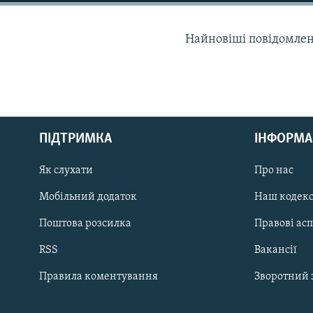
КИТАЙ.ВИКЛИКИ
МУЛЬТИМЕДІА
Найновіші повідомлення
ФОТО
СПЕЦПРОЄКТИ
ПОДКАСТИ
ПІДТРИМКА
ІНФОРМА
КРИМ РЕАЛІЇ
Як слухати
Про нас
РУС
Мобільний додаток
Наш кодек
УКР
Поштова розсилка
Правові ас
КТАТ
RSS
Вакансії
ДОЛУЧАЙСЯ!
Правила коментування
Зворотний 