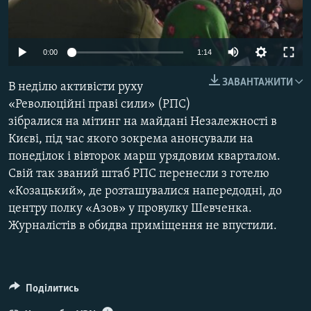
КИТАЙ.ВИКЛИКИ
МУЛЬТИМЕДІА
0:00
1:14
ФОТО
ЗАВАНТАЖИТИ
В неділю активісти руху
СПЕЦПРОЄКТИ
«Революційні праві сили» (РПС)
ПОДКАСТИ
зібралися на мітинг на майдані Незалежності в
Києві, під час якого зокрема анонсували на
КРИМ РЕАЛІЇ
понеділок і вівторок марш урядовим кварталом.
РУС
Свій так званий штаб РПС перенесли з готелю
«Козацький», де розташувалися напередодні, до
УКР
центру полку «Азов» у провулку Шевченка.
КТАТ
Журналістів в обидва приміщення не впустили.
ДОЛУЧАЙСЯ!
Поділитись