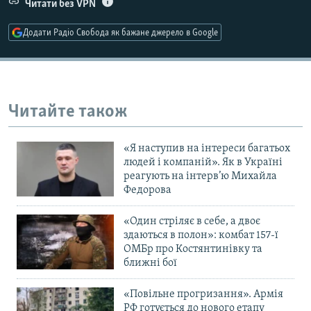
Читати без VPN
Додати Радіо Свобода як бажане джерело в Google
Усі сайти RFE/RL
Читайте також
«Я наступив на інтереси багатьох
людей і компаній». Як в Україні
реагують на інтерв’ю Михайла
Федорова
«Один стріляє в себе, а двоє
здаються в полон»: комбат 157-ї
ОМБр про Костянтинівку та
ближні бої
«Повільне прогризання». Армія
РФ готується до нового етапу