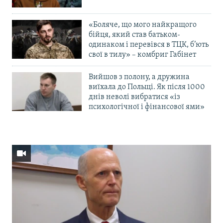
«Боляче, що мого найкращого
бійця, який став батьком-
одинаком і перевівся в ТЦК, б’ють
свої в тилу» – комбриг Габінет
Вийшов з полону, а дружина
виїхала до Польщі. Як після 1000
днів неволі вибратися «із
психологічної і фінансової ями»