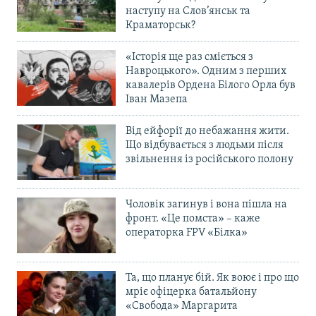
наступу на Слов’янськ та
Краматорськ?
«Історія ще раз сміється з
Навроцького». Одним з перших
кавалерів Ордена Білого Орла був
Іван Мазепа
Від ейфорії до небажання жити.
Що відбувається з людьми після
звільнення із російського полону
Чоловік загинув і вона пішла на
фронт. «Це помста» – каже
операторка FPV «Білка»
Та, що планує бій. Як воює і про що
мріє офіцерка батальйону
«Свобода» Маргарита