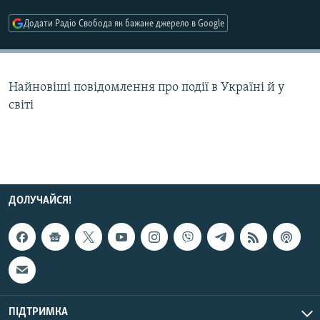
МУЛЬТИМЕДІА
Додати Радіо Свобода як бажане джерело в Google
ФОТО
СПЕЦПРОЄКТИ
Найновіші повідомлення про події в Україні й у
ПОДКАСТИ
світі
КРИМ РЕАЛІЇ
РУС
УКР
КТАТ
ДОЛУЧАЙСЯ!
ДОЛУЧАЙСЯ!
ПІДТРИМКА