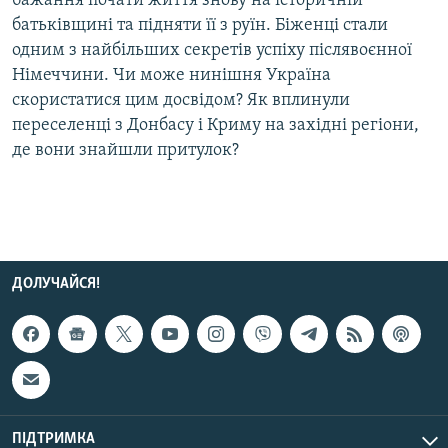
бажання почати життя знову на історичній
Усі сайти RFE/RL
батьківщині та підняти її з руїн. Біженці стали
одним з найбільших секретів успіху післявоєнної
Німеччини. Чи може нинішня Україна
скористатися цим досвідом? Як вплинули
переселенці з Донбасу і Криму на західні регіони,
де вони знайшли притулок?
ДОЛУЧАЙСЯ!
ПІДТРИМКА