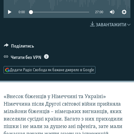
МУЛЬТИМЕДІА
0:00
27:00
ФОТО
ЗАВАНТАЖИТИ
СПЕЦПРОЄКТИ
ПОДКАСТИ
Поділитись
КРИМ РЕАЛІЇ
Читати без VPN
РУС
Додати Радіо Свобода як бажане джерело в Google
УКР
КТАТ
«Внесок біженців у Німеччині та Україні»
ДОЛУЧАЙСЯ!
Німеччина після Другої світової війни прийняла
мільйони біженців – німецьких вигнанців, яких
виселяли сусідні країни. Багато з них приходили
пішки і не мали за душею ані пфеніга, зате мали