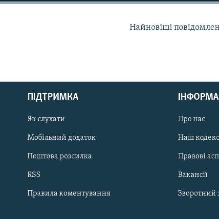
МУЛЬТИМЕДІА
ФОТО
Найновіші повідомлення
СПЕЦПРОЄКТИ
ПОДКАСТИ
ПІДТРИМКА
ІНФОРМА
КРИМ РЕАЛІЇ
Як слухати
Про нас
РУС
Мобільний додаток
Наш кодек
УКР
Поштова розсилка
Правові ас
КТАТ
RSS
Вакансії
ДОЛУЧАЙСЯ!
Правила коментування
Зворотний 