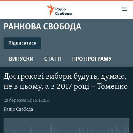
Доступність
посилання
Перейти
РАНКОВА СВОБОДА
до
РАДІО СВОБОДА – 70 РОКІВ
основного
ВСЕ ЗА ДОБУ
Підписатися
матеріалу
ПІДПИСАТИСЯ
СТАТТІ
Перейти
ВИПУСКИ
СТАТТІ
ПРО ПРОГРАМУ
до
ВІЙНА
ПОЛІТИКА
основної
Підписатися
РОСІЙСЬКА «ФІЛЬТРАЦІЯ»
ЕКОНОМІКА
навігації
Дострокові вибори будуть, думаю,
Перейти
ДОНБАС.РЕАЛІЇ
СУСПІЛЬСТВО
не в цьому, а в 2017 році – Томенко
до
КРИМ.РЕАЛІЇ
КУЛЬТУРА
пошуку
22 березня 2016, 12:52
ТИ ЯК?
СПОРТ
Радіо Свобода
СХЕМИ
УКРАЇНА
КИТАЙ.ВИКЛИКИ
СВІТ