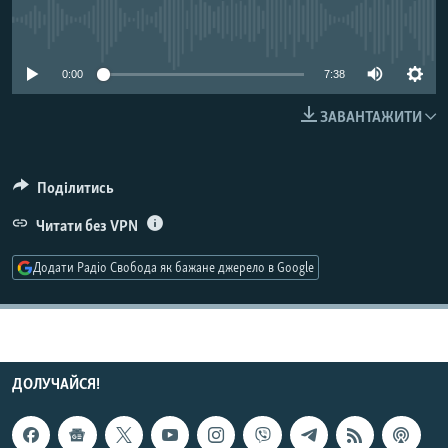
МУЛЬТИМЕДІА
No media source currently available
ФОТО
0:00
7:38
СПЕЦПРОЄКТИ
ЗАВАНТАЖИТИ
ПОДКАСТИ
КРИМ РЕАЛІЇ
Поділитись
РУС
Читати без VPN
УКР
Додати Радіо Свобода як бажане джерело в Google
КТАТ
ДОЛУЧАЙСЯ!
ДОЛУЧАЙСЯ!