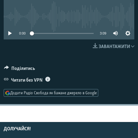
МУЛЬТИМЕДІА
ФОТО
No media source currently available
СПЕЦПРОЄКТИ
0:00
3:09
ПОДКАСТИ
ЗАВАНТАЖИТИ
КРИМ РЕАЛІЇ
РУС
Поділитись
УКР
Читати без VPN
КТАТ
Додати Радіо Свобода як бажане джерело в Google
ДОЛУЧАЙСЯ!
ДОЛУЧАЙСЯ!