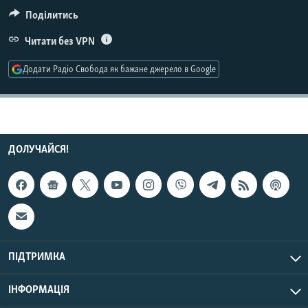
МУЛЬТИМЕДІА
Поділитись
ФОТО
Читати без VPN
СПЕЦПРОЄКТИ
Додати Радіо Свобода як бажане джерело в Google
ПОДКАСТИ
КРИМ РЕАЛІЇ
РУС
ДОЛУЧАЙСЯ!
УКР
КТАТ
ДОЛУЧАЙСЯ!
ПІДТРИМКА
ІНФОРМАЦІЯ