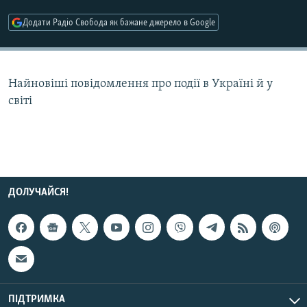
МУЛЬТИМЕДІА
Додати Радіо Свобода як бажане джерело в Google
ФОТО
СПЕЦПРОЄКТИ
Найновіші повідомлення про події в Україні й у
ПОДКАСТИ
світі
КРИМ РЕАЛІЇ
РУС
УКР
КТАТ
ДОЛУЧАЙСЯ!
ДОЛУЧАЙСЯ!
ПІДТРИМКА