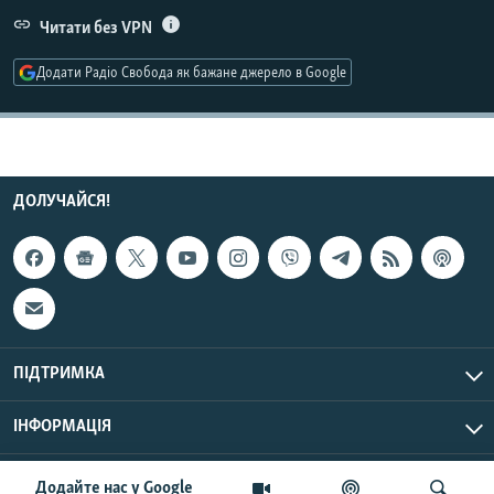
МУЛЬТИМЕДІА
Читати без VPN
ФОТО
Додати Радіо Свобода як бажане джерело в Google
СПЕЦПРОЄКТИ
ПОДКАСТИ
КРИМ РЕАЛІЇ
ДОЛУЧАЙСЯ!
РУС
УКР
КТАТ
ДОЛУЧАЙСЯ!
ПІДТРИМКА
ІНФОРМАЦІЯ
UTC+3
© Радіо Свобода, 2026 | Усі права застережено.
Додайте нас у Google