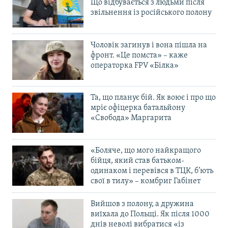
Що відбувається з людьми після
звільнення із російського полону
Чоловік загинув і вона пішла на
фронт. «Це помста» – каже
операторка FPV «Білка»
Та, що планує бій. Як воює і про що
мріє офіцерка батальйону
«Свобода» Маргарита
«Боляче, що мого найкращого
бійця, який став батьком-
одинаком і перевівся в ТЦК, б’ють
свої в тилу» – комбриг Габінет
Вийшов з полону, а дружина
виїхала до Польщі. Як після 1000
днів неволі вибратися «із