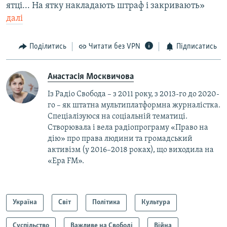
ятці... На ятку накладають штраф і закривають»
далі
Поділитись
Читати без VPN
Підписатись
Анастасія Москвичова
Із Радіо Свобода – з 2011 року, з 2013-го до 2020-
го – як штатна мультиплатформна журналістка.
Спеціалізуюся на соціальній тематиці.
Створювала і вела радіопрограму «Право на
дію» про права людини та громадський
активізм (у 2016–2018 роках), що виходила на
«Ера FM».
Україна
Світ
Політика
Культура
Суспільство
Важливе на Свободі
Війна