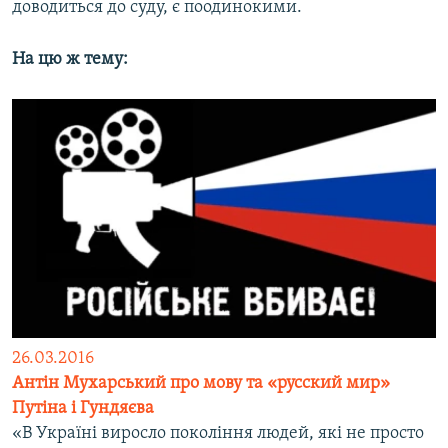
доводиться до суду, є поодинокими.
На цю ж тему:
26.03.2016
Антін Мухарський про мову та «русский мир»
Путіна і Гундяєва
«В Україні виросло покоління людей, які не просто