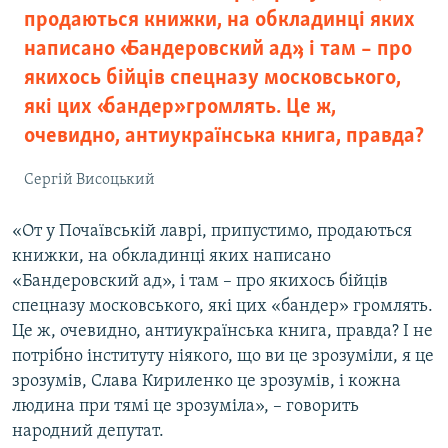
продаються книжки, на обкладинці яких
написано «Бандеровский ад», і там – про
якихось бійців спецназу московського,
які цих «бандер» громлять. Це ж,
очевидно, антиукраїнська книга, правда?
Сергій Висоцький
«От у Почаївській лаврі, припустимо, продаються
книжки, на обкладинці яких написано
«Бандеровский ад», і там – про якихось бійців
спецназу московського, які цих «бандер» громлять.
Це ж, очевидно, антиукраїнська книга, правда? І не
потрібно інституту ніякого, що ви це зрозуміли, я це
зрозумів, Слава Кириленко це зрозумів, і кожна
людина при тямі це зрозуміла», – говорить
народний депутат.