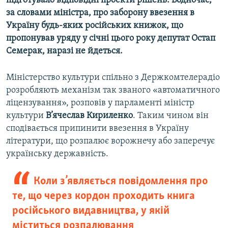
підготувало відповідні проекти рішень. Водночас,
Усі сайти RFE/RL
за словами міністра, про заборону ввезення в
Україну будь-яких російських книжок, що
пропонував уряду у січні цього року депутат Остап
Семерак, наразі не йдеться.
Міністерство культури спільно з Держкомтелерадіо
розробляють механізм так званого «автоматичного
ліцензування», розповів у парламенті міністр
культури
В’ячеслав Кириленко
. Таким чином він
сподівається припинити ввезення в Україну
літератури, що розпалює ворожнечу або заперечує
українську державність.
Коли з’являється повідомлення про
те, що через кордон проходить книга
російського видавництва, у якій
міститься розпалювання