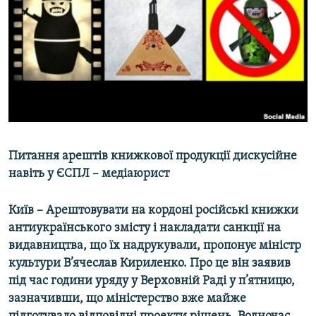
МУЛЬТИМЕДІА
ФОТО
СПЕЦПРОЄКТИ
ПОДКАСТИ
КРИМ РЕАЛІЇ
РУС
Питання арештів книжкової продукції дискусійне
УКР
навіть у ЄСПЛ – медіаюрист
КТАТ
Київ – Арештовувати на кордоні російські книжки
антиукраїнського змісту і накладати санкції на
ДОЛУЧАЙСЯ!
видавництва, що їх надрукували, пропонує міністр
культури В’ячеслав Кириленко. Про це він заявив
під час години уряду у Верховній Раді у п’ятницю,
зазначивши, що міністерство вже майже