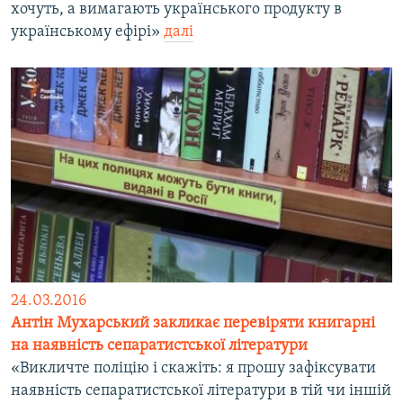
хочуть, а вимагають українського продукту в
українському ефірі»
далі
24.03.2016
Антін Мухарський закликає перевіряти книгарні
на наявність сепаратистської літератури
«Викличте поліцію і скажіть: я прошу зафіксувати
наявність сепаратистської літератури в тій чи іншій