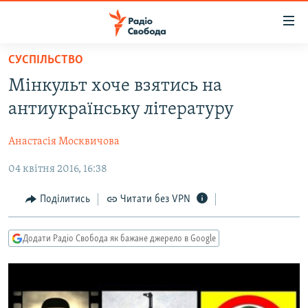
Доступність
посилання
Перейти
СУСПІЛЬСТВО
до
РАДІО СВОБОДА – 70 РОКІВ
Мінкульт хоче взятись на
основного
ВСЕ ЗА ДОБУ
матеріалу
антиукраїнську літературу
СТАТТІ
Перейти
до
Анастасія Москвичова
ВІЙНА
ПОЛІТИКА
основної
04 квітня 2016, 16:38
РОСІЙСЬКА «ФІЛЬТРАЦІЯ»
ЕКОНОМІКА
навігації
Перейти
ДОНБАС.РЕАЛІЇ
СУСПІЛЬСТВО
Поділитись
Читати без VPN
до
КРИМ.РЕАЛІЇ
КУЛЬТУРА
пошуку
Додати Радіо Свобода як бажане джерело в Google
ТИ ЯК?
СПОРТ
СХЕМИ
УКРАЇНА
КИТАЙ.ВИКЛИКИ
СВІТ