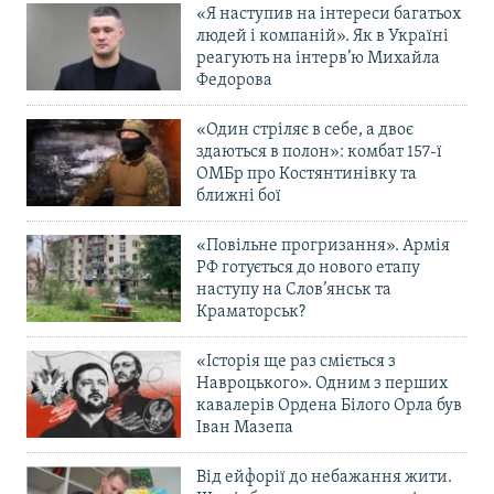
«Я наступив на інтереси багатьох
людей і компаній». Як в Україні
реагують на інтерв’ю Михайла
Федорова
«Один стріляє в себе, а двоє
здаються в полон»: комбат 157-ї
ОМБр про Костянтинівку та
ближні бої
«Повільне прогризання». Армія
РФ готується до нового етапу
наступу на Слов’янськ та
Краматорськ?
«Історія ще раз сміється з
Навроцького». Одним з перших
кавалерів Ордена Білого Орла був
Іван Мазепа
Від ейфорії до небажання жити.