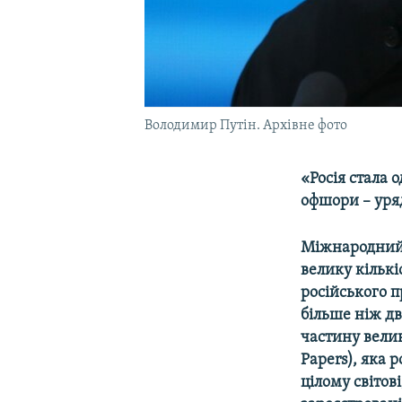
Володимир Путін. Архівне фото
«Росія стала 
офшори – уря
Міжнародний 
велику кільк
російського п
більше ніж дв
частину вели
Papers), яка 
цілому світов