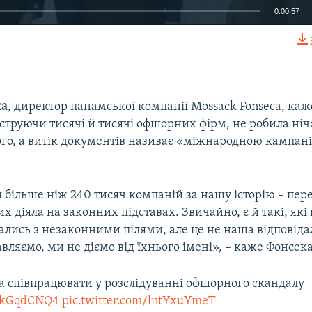
0:00:57
EMBED
ка
, директор панамської компанії Mossack Fonseca, каж
струючи тисячі й тисячі офшорних фірм, не робила ніч
го, а витік документів називає «міжнародною кампан
 більше ніж 240 тисяч компаній за нашу історію – пе
их діяла на законних підставах. Звичайно, є й такі, які
лись з незаконними цілями, але це не наша відповідал
ляємо, ми не діємо від їхнього імені», – каже Фонсека
а співпрацювати у розслідуванні офшорного скандалу
2vkGqdCNQ4
pic.twitter.com/lntYxuYmeT