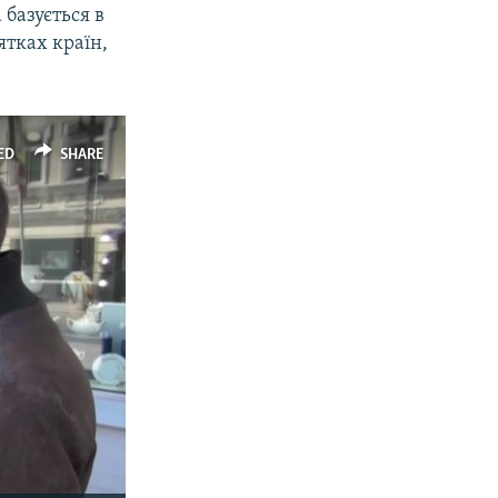
 базується в
ятках країн,
px
width
ED
SHARE