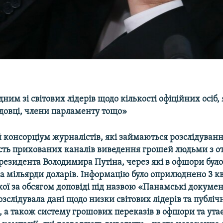
одним зі світових лідерів щодо кількості офіційних осіб,
довці, члени парламенту тощо»
консорціум журналістів, які займаються розслідуван
ість прихованих каналів виведення грошей людьми з о
резидента Володимира Путіна, через які в офшори бул
а мільярди доларів. Інформацію було оприлюднено 3 кв
кої за обсягом доповіді під назвою «Панамські докуме
розслідувала дані щодо низки світових лідерів та публі
і, а також систему грошових переказів в офшори та ут