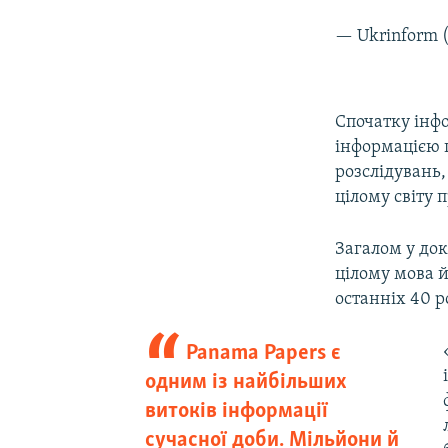
— Ukrinform
Спочатку інф
інформацією 
розслідувань,
цілому світу
Загалом у док
цілому мова 
останніх 40 р
Panama Papers є
одним із найбільших
витоків інформації
сучасної доби. Мільйони й