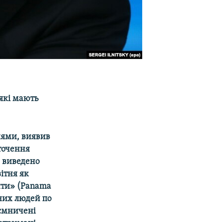
 які мають
нями, виявив
точення
о виведено
ітня як
нти» (Panama
чних людей по
аємничені