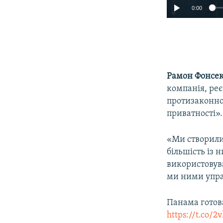
0:00
Рамон Фонсе
компанія, реє
протизаконно
приватності».
«Ми створили
більшість із н
використовува
ми ними управ
Панама готов
https://t.co/