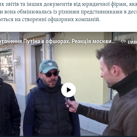
 звітів та інших документів від юридичної фірми, яка
и вона обмінювалась із різними представниками в дес
уються на створенні офшорних компаній.
Мільярди оточення Путіна в офшорах. Реакція москвичів (відео)
EMB
Свобода
No media source currently available