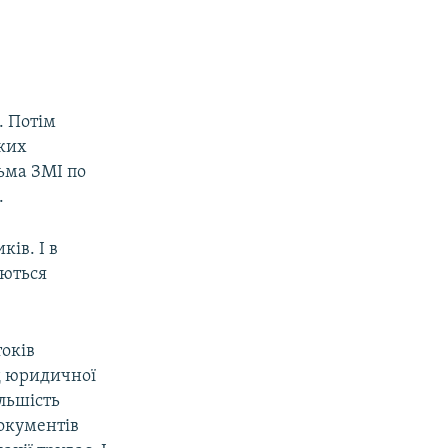
. Потім
ких
тьма ЗМІ по
.
ів. І в
уються
токів
ід юридичної
льшість
окументів