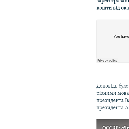
зареєстровані
кошти від ока
Доповідь бул
різними мовам
президента Во
президента Аз