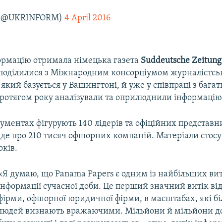
 (@UKRINFORM)
4 April 2016
ормацію отримала німецька газета
Suddeutsche Zeitung
поділилися з Міжнародним консорціумом журналістсь
 який базується у Вашингтоні, й уже у співпраці з бага
 протягом року аналізували та оприлюднили інформацію
ументах фігурують 140 лідерів та офіційних представник
йде про 210 тисяч офшорних компаній. Матеріали стос
оків.
«Я думаю, що Panama Papers є одним із найбільших ви
інформації сучасної доби. Це перший значний витік в
фірми, офшорної юридичної фірми, в масштабах, які бі
людей визнають вражаючими. Мільйони й мільйони д