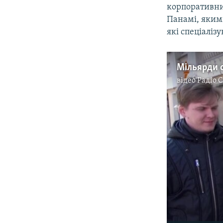
корпоративних
Панамі, яким
які спеціаліз
відео
Радіо 