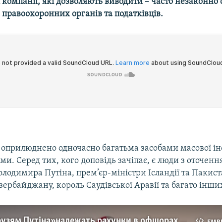
 компанії, які дозволяють виводити – часто незаконно
 правоохоронних органів та податківців.
о оприлюднено одночасно багатьма засобами масової ін
и. Серед тих, кого доповідь зачіпає, є люди з оточенн
лодимира Путіна, прем’єр-міністри Ісландії та Пакист
ербайджану, король Саудівської Аравії та багато інши
OCCRP: «Друзям Путіна» належать рахунки в офшорах більше ніж на $2 мільярди (інфографіка)