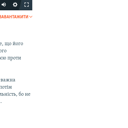
ЗАВАНТАЖИТИ
SHARE
е, що його
ого
ією проти
px
width
реважна
 потім
ьність, бо не
.