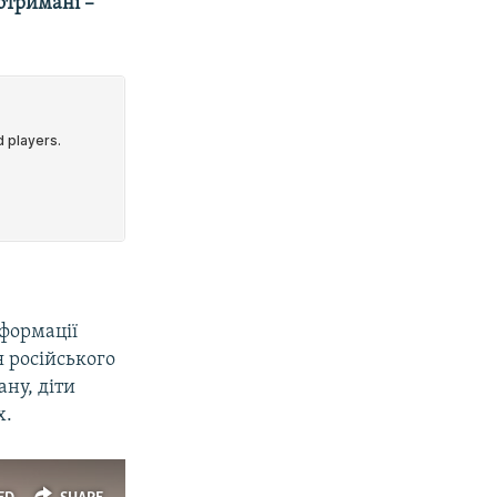
 отримані –
формації
я російського
ану, діти
х.