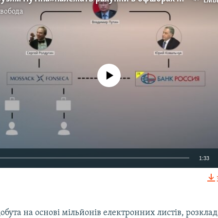
EMB
Свобода
No media source currently available
1:33
EMBED
обута на основі мільйонів електронних листів, розклад