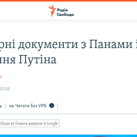
ні документи з Панами 
ння Путіна
н
23:55
ь
Читати без VPN
обода як бажане джерело в Google