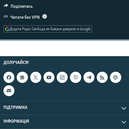
МУЛЬТИМЕДІА
Поділитись
ФОТО
Читати без VPN
СПЕЦПРОЄКТИ
Додати Радіо Свобода як бажане джерело в Google
ПОДКАСТИ
КРИМ РЕАЛІЇ
РУС
ДОЛУЧАЙСЯ!
УКР
КТАТ
ДОЛУЧАЙСЯ!
ПІДТРИМКА
ІНФОРМАЦІЯ