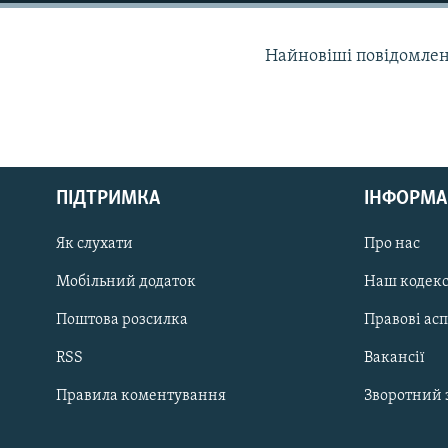
МУЛЬТИМЕДІА
ФОТО
Найновіші повідомлення
СПЕЦПРОЄКТИ
ПОДКАСТИ
ПІДТРИМКА
ІНФОРМА
КРИМ РЕАЛІЇ
Як слухати
Про нас
РУС
Мобільний додаток
Наш кодек
УКР
Поштова розсилка
Правові ас
КТАТ
RSS
Вакансії
ДОЛУЧАЙСЯ!
Правила коментування
Зворотний 